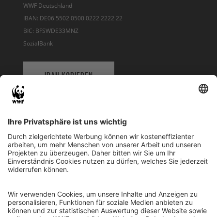
WWF Deutschland
IBAN: DE06 5502 0500 0222 2222 22
BIC: BFSWDE33MNZ
SozialBank
IBAN KOPIEREN
QR-CODE FÜR BANKING-APP
WWF Deutschland
Reinhardtstr. 18
10117 Berlin
Tel.: 030-311 777 700
Ihre Spende kann steuerlich geltend gemacht werden