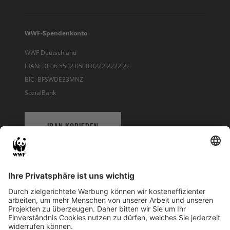
WWF-Spendenkonto
WWF Deutschland
IBAN: DE06 5502 0500 0222 2222 22
BIC: BFSWDE33MNZ
SozialBank
IBAN KOPIEREN
QR-CODE FÜR BANKING-APP
WWF Deutschland
Reinhardtstr. 18