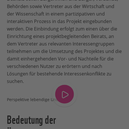
Lebensraum Ästuar, zur Europäischen
Behörden sowie Vertreter aus der Wirtschaft und
Wasserrahmenrichtlinie (EU-WRRL), zum
der Wissenschaft in einem partizipativen und
guten ökologischen Zustand von
interaktiven Prozess in das Projekt eingebunden
Gewässern im Sinne der EU-WRRL und zu
werden. Die Einbindung erfolgt zum einen über die
Ökosystemleistungen. Die
Einrichtung eines projektbegleitenden Beirats, an
Bildungsmaterialien können in unserem
dem Vertreter aus relevanten Interessengruppen
Downloadbereich für Umweltbildung
teilnehmen um die Umsetzung des Projektes und die
unter dem Punkt Flüsse heruntergeladen
damit einhergehenden Vor- und Nachteile für die
werden.
verschiedenen Nutzer zu erörtern und nach
Lösungen für bestehende Interessenkonflikte zu
suchen.
Perspektive lebendige Unterems
Bedeutung der