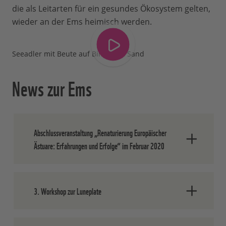
die als Leitarten für ein gesundes Ökosystem gelten,
wieder an der Ems heimisch werden.
Seeadler mit Beute auf Bingumer Sand
News zur Ems
Abschlussveranstaltung „Renaturierung Europäischer
Ästuare: Erfahrungen und Erfolge“ im Februar 2020
Ziel dieser Abschlussveranstaltung des
3. Workshop zur Luneplate
Projekts war es, alle Menschen, die sich
innerhalb der letzten drei Jahre auf die
eine oder andere Weise an dem Projekt
Der dritte und letzte partizipative