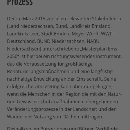
Arbeitsblätter, 5 Info-Blätter und 4
Ökosystemleistungen der Ems in Zukunft
SchülerInnen, LehrerInnen und
Lernkontrollen. Interaktive Links führen
verändern werden. Mehr zu den
ExpertInnen so gut an, dass in der Region
zu Karten, Abbildungen und
Der im März 2015 von allen relevanten Stakeholdern
einzelnen Ökosystemleistungen und den
derzeit Wege gesucht werden, das Format
Hintergrundinformationen, die den
(Land Niedersachsen, Bund, Landkreis Emsland,
Ergebnissen können in der
über das Projekt hinaus zu erhalten.
Schülerinnen und Schülern bei der
Landkreis Leer, Stadt Emden, Meyer Werft, WWF
Workshop-Präsentation
nachgelesen
Lösung der zahlreichen Aufgaben helfen.
Deutschland, BUND Niedersachsen, NABU
werden.
Die Themen reichen von den vielfältigen
Niedersachsen) unterschriebene „Masterplan Ems
Bedeutungen und Ökosystemleistungen
2050“ ist hierbei ein richtungsweisendes Instrument,
von Flüssen über deren aktuellen Zustand
das die Voraussetzung für großflächige
und die damit verbundenen
Renaturierungsmaßnahmen und eine langfristig
Auswirkungen für Flora und Fauna bis hin
nachhaltige Entwicklung an der Ems schafft. Seine
zu den erforderlichen Maßnahmen für
erfolgreiche Umsetzung kann aber nur gelingen,
eine Renaturierung. Die Zusammenhänge
wenn die Menschen in der Region die mit den Natur-
werden am Beispiel der Ems aufgezeigt,
und Gewässerschutzmaßnahmen einhergehenden
wobei der Schwerpunkt auf dem Bereich
Veränderungsprozesse in der Landschaft und den
der Tideems und dem Masterplan Ems
Wandel der Nutzung von Flächen mittragen.
2050 liegt. Die Infoblätter bieten
übergeordnete Informationen zum
Deshalb sollen Bürgerinnen und Bürger, Verbände,