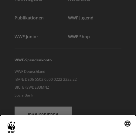
Publikationen
WWF Jugend
WWF Junior
WWF Shop
WWF-Spendenkonto
WWF Deutschland
IBAN: DE06 5502 0500 0222 2222 22
BIC: BFSWDE33MNZ
SozialBank
IBAN KOPIEREN