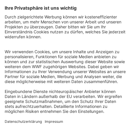
QR-CODE FÜR BANKING-APP
WWF Deutschland
Reinhardtstr. 18
10117 Berlin
Tel.: 030-311 777 700
Ihre Spende kann steuerlich geltend gemacht werden
Registriert als Stiftung WWF Deutschland, Senatsverwaltung für
Justiz Berlin, Az: 3416/976/2
Umsatzsteuer-Identifikationsnummer: DE 114236103
Freistellungsbescheid: Als gemeinnützige Körperschaft befreit
von der Körperschaftssteuer gem. §5 I 9 KStg. unter der
Steuernummer 27/641/09321
© WWF Deutschland 2026