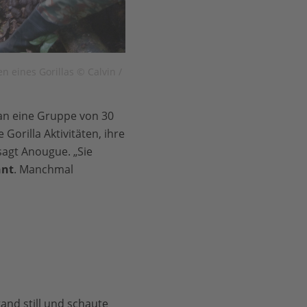
n eines Gorillas © Calvin /
an eine Gruppe von 30
 Gorilla Aktivitäten, ihre
 sagt Anougue. „Sie
hnt
. Manchmal
tand still und schaute