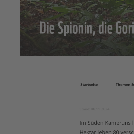
Die Spionin, die Gori
Startseite
Themen & 
Stand: 06.11.2024
Im Süden Kameruns li
Hektar leben 80 vers