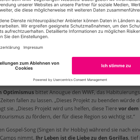
bei Regen und bei Sonne
u
verfolgen. Am Anfang der V
einem kompletten Wandert
gesehen zu haben manchma
Traurigkeit ist nur sporadi
niemals in Gefahr
, auch 
anfangs von den Männern i
wurde: „Am Anfang war es n
alvin / WWF
lokalen Bevölkerung zu ar
eine Frau war“, erzählt sie.
m Optimismus
bittet Anougue den WWF, das Habituierungs
 Zeiten fallen zu lassen. „Dieses Projekt zu beenden würde d
gt sie. „Dieses Projekt wird uns helfen, diese Tiere
vor dem
urismus zu fördern, der für diese Region so wichtig ist.“
en Gospel-Song (Singen ist ihr Hobby) während sie nach ei
s-Camps nimmt.
Ihr Leben ist die Liebe zu den Gorillas
, tie