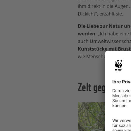
ihm direkt in die Augen
Dickicht“, erzählt sie.
Die Liebe zur Natur un
werden.
„Ich habe eine 
auch Umweltwissenschafte
Kunststücke mit Brus
wie Menschen“, schwärm
Zelt gegen Lux