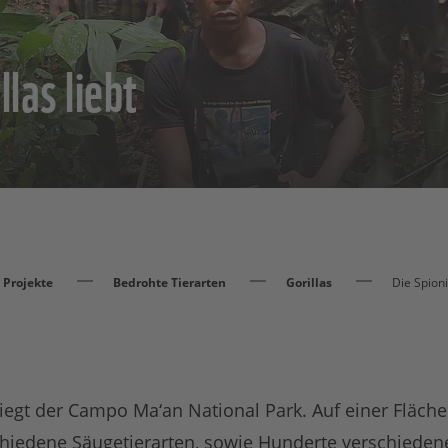
llas liebt
Projekte
Bedrohte Tierarten
Gorillas
Die Spionin
egt der Campo Ma‘an National Park. Auf einer Fläche
chiedene Säugetierarten, sowie Hunderte verschieden