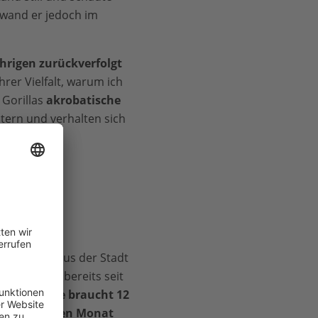
hwand er jedoch im
ährigen zurückverfolgt
hrer Vielfalt, warum ich
 Gorillas
akrobatische
htern und verhalten sich
 sie den Luxus der Stadt
hr Zelt nun bereits seit
fschlägt.
Sie braucht 12
lometer jeden Monat