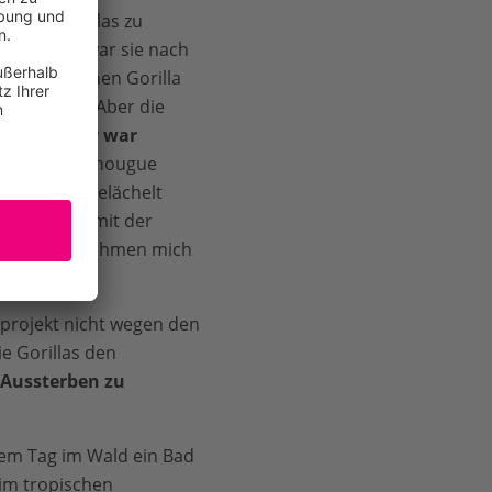
m die Gorillas zu
erfolgung war sie nach
ag ohne einen Gorilla
l betrübt. Aber die
sch.
Ihr Eifer war
nicht wenn Anougue
m Projekt belächelt
icht leicht mit der
beiten. Sie nahmen mich
projekt nicht wegen den
ie Gorillas den
 Aussterben zu
nem Tag im Wald ein Bad
f im tropischen