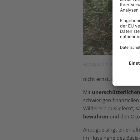
Anougue im Regenwald © C
nicht ernst, nur weil ich 
Mit
unerschütterliche
schwierigen finanziellen
Wilderern ausliefern“, sa
bewahren
und den Ökoto
Anougue singt einen alt
im Fluss nahe des Basi