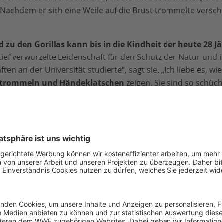
. Nachdem er sich eine Weile auf die Brust trommelte versc
d zu den Gorillas kann bis in die Kindheit der heute 28 J
tief verwurzelte Leidenschaft für den Schutz der Natur und i
n an der Universität studierte“, sagt sie. „Ich liebe es, wie
ttrommeln und Händeklatschen
zeigen. Sie sind so schüc
t sie.
us
So ist es kein Wunder, dass
aufgegeben hat und lieber i
15 Monaten tief im Wald au
Tage und wandert 300 Ki