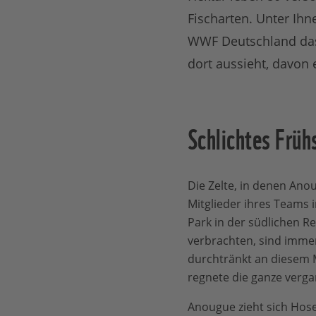
Fischarten. Unter Ihn
WWF Deutschland das 
dort aussieht, davon 
Schlichtes Frü
Die Zelte, in denen An
Mitglieder ihres Teams
Park in der südlichen 
verbrachten, sind imm
durchtränkt an diesem M
regnete die ganze verg
Anougue zieht sich Hos