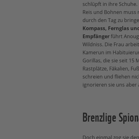
schlüpft in ihre Schuhe.
Reis und Bohnen muss r
durch den Tag zu bring
Kompass, Fernglas un
Empfänger
führt Anougu
Wildniss. Die Frau arbeit
Kamerun im Habituierun
Gorillas, die sie seit 15
Rastplätze, Fäkalien, Fu
schreien und fliehen ni
ignorieren sie uns aber 
Brenzlige Spio
Doch einmal zog sie den 