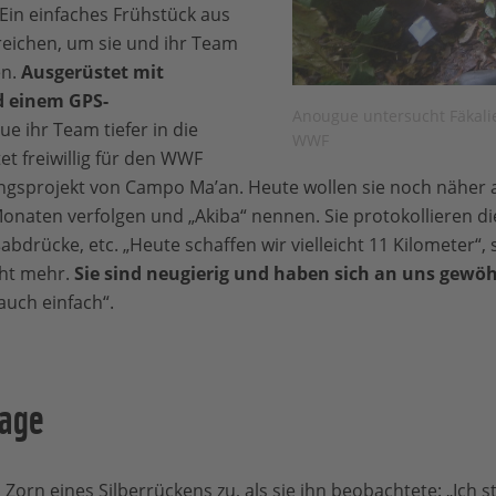
 Ein einfaches Frühstück aus
eichen, um sie und ihr Team
en.
Ausgerüstet mit
d einem GPS-
Anougue untersucht Fäkalie
e ihr Team tiefer in die
WWF
et freiwillig für den WWF
gsprojekt von Campo Ma’an. Heute wollen sie noch näher 
 Monaten verfolgen und „Akiba“ nennen. Sie protokollieren die
ßabdrücke, etc. „Heute schaffen wir vielleicht 11 Kilometer“,
cht mehr.
Sie sind neugierig und haben sich an uns gewö
auch einfach“.
nage
Zorn eines Silberrückens zu, als sie ihn beobachtete: „Ich s