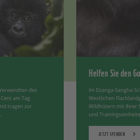
Helfen Sie den G
n Verwandten des
Im Dzanga-Sangha-Sch
0 Cent am Tag
Westlichen Flachlandg
und tragen zur
Wildhütern mit Ihrer
.
und Trainingseinheite
JETZT SPENDEN