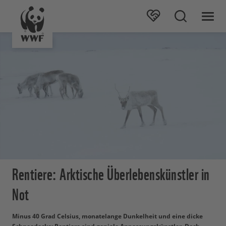
Rentiere: Arktische Überlebenskünstler in
Not
Minus 40 Grad Celsius, monatelange Dunkelheit und eine dicke