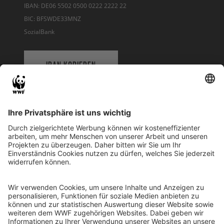
IBAN: DE06 5502 0500 0222 2222 22
BIC: BFSWDE33MNZ
SozialBank
IBAN KOPIEREN
QR-CODE FÜR BANKING-APP
WWF Deutschland
Reinhardtstr. 18
10117 Berlin
Tel.: 030-311 777 700
Ihre Spende kann steuerlich geltend gemacht werden
Registriert als Stiftung WWF Deutschland, Senatsverwaltung für