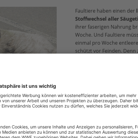
Faultiere haben einen der
Stoffwechsel aller Säuget
ihrer faserigen Nahrung br
Woche. Und Faultiere müss
einmal pro Woche entleer
schützt vor Feinden. Denn
Urinieren verlassen die me
Baum. Ihr „Geschäft“ erled
aber sind sie noch langs
mühsam voran und bräuc
eine halbe Stunde
. Das ma
Beute für Räuber wie den
J
ße © ericaxelson / iStock /
Im Baum kann sich das Faul
und Eckzähnen besser weh
Bewegungen und die Tarnfarbe
sowieso meist erst gar ni