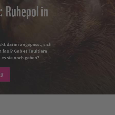
: Ruhepol in
fekt daran angepasst, sich
h faul? Gab es Faultiere
d es sie noch geben?
ED