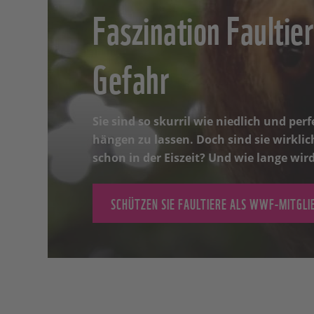
Faszination Faultier
Gefahr
Sie sind so skurril wie niedlich und per
hängen zu lassen. Doch sind sie wirklic
schon in der Eiszeit? Und wie lange wir
SCHÜTZEN SIE FAULTIERE ALS WWF-MITGLI