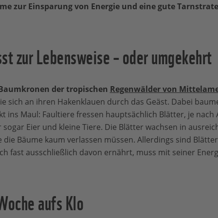
 zur Einsparung von Energie und eine gute Tarnstrate
sst zur Lebensweise – oder umgekehrt
n Baumkronen der tropischen
Regenwälder von Mittelame
ie sich an ihren Hakenklauen durch das Geäst. Dabei baume
t ins Maul: Faultiere fressen hauptsächlich Blätter, je nac
 sogar Eier und kleine Tiere. Die Blätter wachsen in ausre
e die Bäume kaum verlassen müssen. Allerdings sind Blätte
sich fast ausschließlich davon ernährt, muss mit seiner Ener
 Woche aufs Klo