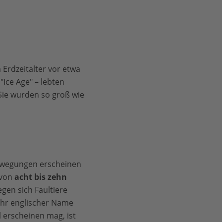
 Erdzeitalter vor etwa
"Ice Age" – lebten
 Sie wurden so groß wie
Bewegungen erscheinen
 von
acht bis zehn
egen sich Faultiere
 ihr englischer Name
 erscheinen mag, ist