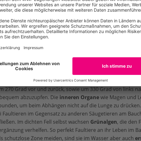
 Abhängen angepasst
rallen ihrer Vorderpfoten geben Faultieren Halt im Baum u
anziehen. Die Anzahl dieser Krallen und Finger an den Vorde
ungen, Zweifingerfaultiere und Dreifingerfaultiere.
An ih
.
ben ein bis zwei Halswirbel mehr als die meisten anderen Sä
m 270 Grad vor und zurück, sowie um 330 Grad von links n
h bequem abzuzupfen. Die
inneren Organe
wie Magen und L
bunden, um beim Abhängen nicht auf die Lunge zu drücken. 
bei Faultieren im Gegensatz zu anderen Säugetieren am Bau
ießen. Im dichten Fell selbst wachsen
Grünalgen
, die den 
gänzung verhelfen. So perfekt Faultiere an ihr Leben im 
ls schutzlose Zone meiden, sind sie im Wasser aber auch
er