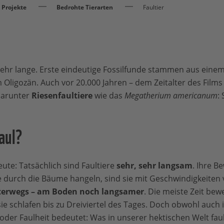
Projekte
Bedrohte Tierarten
Faultier
 sehr lange. Erste eindeutige Fossilfunde stammen aus einem
 Oligozän. Auch vor 20.000 Jahren – dem Zeitalter des Films 
 Darunter
Riesenfaultiere
wie das
Megatherium americanum
:
aul?
ute: Tatsächlich sind Faultiere
sehr, sehr
langsam
. Ihre 
ie durch die Bäume hangeln, sind sie mit Geschwindigkeiten
terwegs – am Boden noch langsamer
. Die meiste Zeit bew
ie schlafen bis zu Dreiviertel des Tages. Doch obwohl auch
oder Faulheit bedeutet: Was in unserer hektischen Welt faul