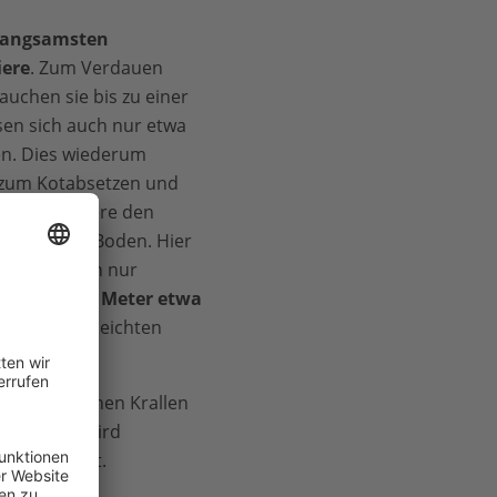
langsamsten
iere
. Zum Verdauen
auchen sie bis zu einer
en sich auch nur etwa
en. Dies wiederum
 zum Kotabsetzen und
isten Faultiere den
igen sie am Boden. Hier
amer, kommen nur
hten
für 100 Meter etwa
cht sie zur leichten
aguar
.
tier mit seinen Krallen
ren – und wird
cht entdeckt.