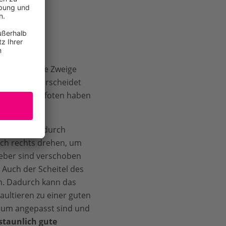
nd lassen sie Zweige
rpfoten unterscheidet
ren Hinterpfoten haben
ugetiere. Dadurch
ach rechts drehen, um
eber sind verschoben
Auch der Scheitel des
ch. Dadurch kann das
Faultieren zu einer guten
Baum angepasst sind und
staunlich gute