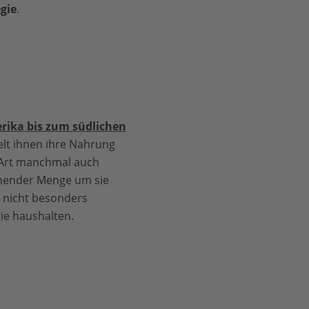
gie
.
rika bis zum südlichen
lt ihnen ihre Nahrung
h Art manchmal auch
ichender Menge um sie
r nicht besonders
gie haushalten.