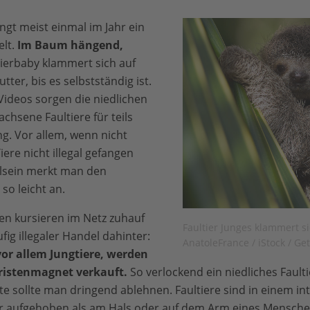
ngt meist einmal im Jahr ein
elt.
Im Baum hängend,
ierbaby klammert sich auf
ter, bis es selbstständig ist.
Videos sorgen die niedlichen
chsene Faultiere für teils
ng. Vor allem, wenn nicht
Tiere nicht illegal gefangen
lsein merkt man den
so leicht an.
ren kursieren im Netz zuhauf
Faultier Junges klammert si
fig illegaler Handel dahinter:
AnatoleFrance / iStock / Ge
vor allem Jungtiere, werden
uristenmagnet verkauft.
So verlockend ein niedliches Faulti
e sollte man dringend ablehnen. Faultiere sind in einem 
r aufgehoben als am Hals oder auf dem Arm eines Mensche