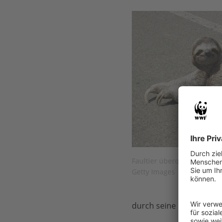
Faultier überquert die Stra
Getty Images
durch seine
langsamen 