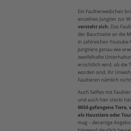
Ein Faultierweibchen bri
einzelnes Jungtier zur W
versteht sich.
Das Fault
der Bauchseite an die Mut
In zahlreichen Youtube-
Jungtiere genau wie erwa
zweifelhafte Unterhaltu
ersichtlich wird, ob die 
worden sind. Ihr Unwoh
Faultieren nämlich nicht 
Auch Selfies mit Faultie
und auch hier steckt häu
Wild-gefangene Tiere, 
als Haustiere oder To
mag – derartige Angebot
hängend deutlich besse