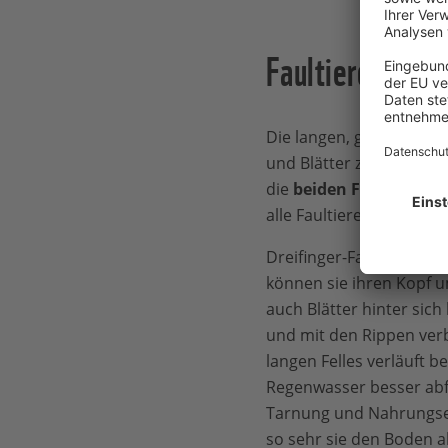
Faultiere: Ans
Die langen, gebogenen K
und Blätter zu sich her
die
beiden Faultiergatt
alle Faultiere drei Zehen
Dreifinger-Faultiere ha
können sie ihren Kopf u
auch Blätter hinter sic
und mit den Rippen ver
langen Felles verläuft 
Regenwasser besser abfl
Tarnung und Nahrungser
so sehr sie den Boden a