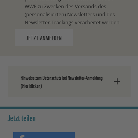
WWF zu Zwecken des Versands des
(personalisierten) Newsletters und des
Newsletter-Trackings verarbeitet werden.
JETZT ANMELDEN
Hinweise zum Datenschutz bei Newsletter-Anmeldung
(Hier klicken)
Nach dem Absenden der Daten senden
wir Ihnen eine E-Mail, in der Sie die
Jetzt teilen
Anmeldung bestätigen müssen.
Ihre Einwilligung können Sie jederzeit