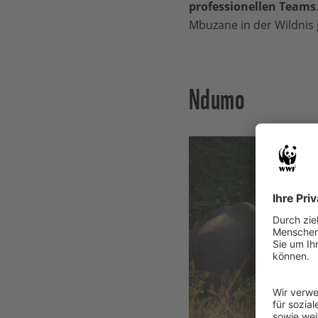
professionellen Teams
Mbuzane in der Wildnis 
Ndumo