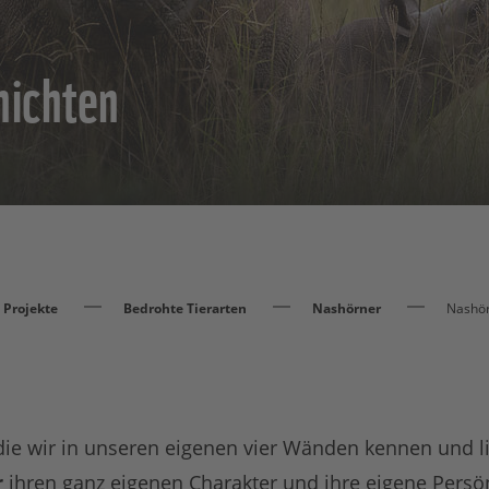
hichten
Projekte
Bedrohte Tierarten
Nashörner
Nashör
 die wir in unseren eigenen vier Wänden kennen und 
r
ihren ganz eigenen Charakter und ihre eigene Persönl