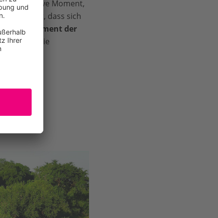
t der ultimative Moment,
ßt und zeigt, dass sich
und Engagement der
mvelo, die sie