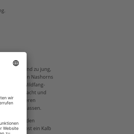
ng.
bliebene
em Gebiet
und zu jung,
 erwachsenen Nashorns
urde in die Wildfang-
ldlife gebracht und
d zwei anderen
und freigelassen.
llständig wilden
d hat selbst ein Kalb