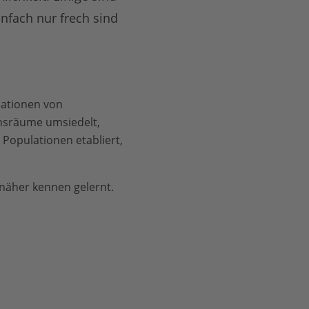
infach nur frech sind
lationen von
nsräume umsiedelt,
Populationen etabliert,
 näher kennen gelernt.