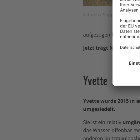
Ndumo / Supplied to WWF
aufgezogen haben, ausg
Jetzt trägt Ndumo zur
Yvette
Yvette wurde 2015 in 
umgesiedelt.
Sie ist ein relativ
umgäng
das Wasser offenbar meh
anderen Spitzmaulnashö