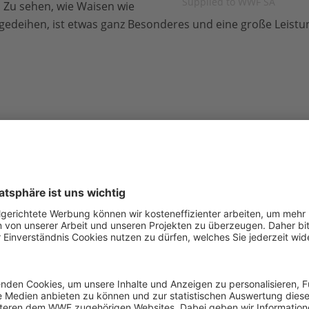
Supplied to WWF SA
. Zu sehen, wie Waisen wie
gedeihen, ist etwas ganz Besonderes und eine große Leistu
Ndumo war
das letzte ver
Spitzmaulnashorn in ein
um ohne den Schutz eines
alleine zu überleben. Sie w
Bomas von Ezemvelo KZN Wi
zusammen mit Mbuzane un
Nashornwaisen aufgezogen 
Seitdem ist sie zu einem vo
Nashorn herangewachsen un