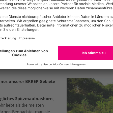
zur Welt gebracht. Dies is
in dem sich der Kreis schlie
 SA
all die Jahre harter
Arbeit 
Mitarbeiter:innen
von Eze
ezahlt haben.
 wachsenden Population bei.
eines unserer BRREP-Gebiete
liches Spitzmaulnashorn,
r liebt als die meisten
rner. Beobachtet man sie