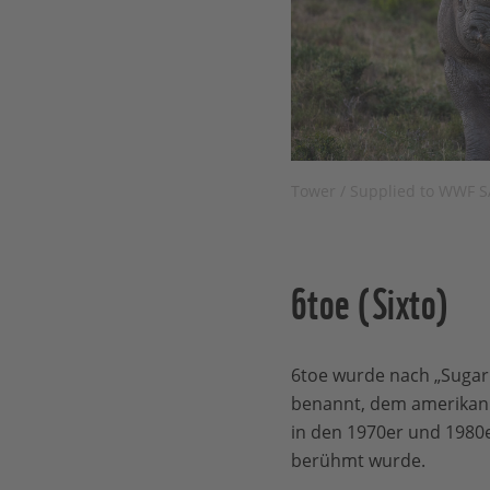
Tower / Supplied to WWF S
6toe (Sixto)
6toe wurde nach „Sugar
benannt, dem amerikani
in den 1970er und 1980e
berühmt wurde.