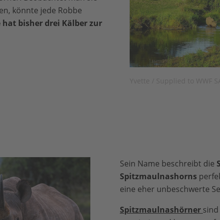
en, könnte jede Robbe
 hat bisher drei Kälber zur
Yvette / Supplied to WWF S
Sein Name beschreibt die
Spitzmaulnashorns
perfek
eine eher unbeschwerte Se
Spitzmaulnashörner
sind