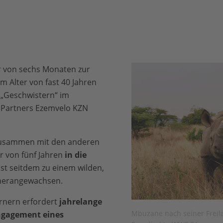
 von sechs Monaten zur
im Alter von fast 40 Jahren
i „Geschwistern“ im
 Partners Ezemvelo KZN
 zusammen mit den anderen
r von fünf Jahren
in die
st seitdem zu einem wilden,
herangewachsen.
rnern erfordert
jahrelange
Mbuzane nach seiner Freila
ngagement eines