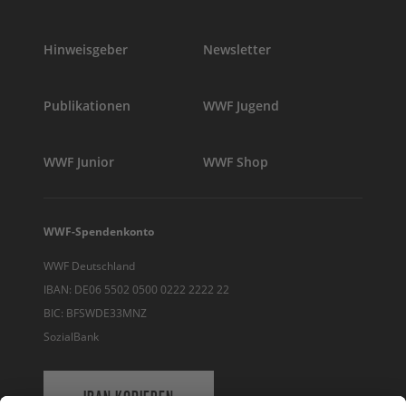
Hinweisgeber
Newsletter
Publikationen
WWF Jugend
WWF Junior
WWF Shop
WWF-Spendenkonto
WWF Deutschland
IBAN: DE06 5502 0500 0222 2222 22
BIC: BFSWDE33MNZ
SozialBank
IBAN KOPIEREN