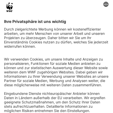
QR-CODE FÜR BANKING-APP
WWF Deutschland
Reinhardtstr. 18
10117 Berlin
Tel.: 030-311 777 700
Ihre Spende kann steuerlich geltend gemacht werden
Registriert als Stiftung WWF Deutschland, Senatsverwaltung für
Justiz Berlin, Az: 3416/976/2
Umsatzsteuer-Identifikationsnummer: DE 114236103
Freistellungsbescheid: Als gemeinnützige Körperschaft befreit
von der Körperschaftssteuer gem. §5 I 9 KStg. unter der
Steuernummer 27/641/09321