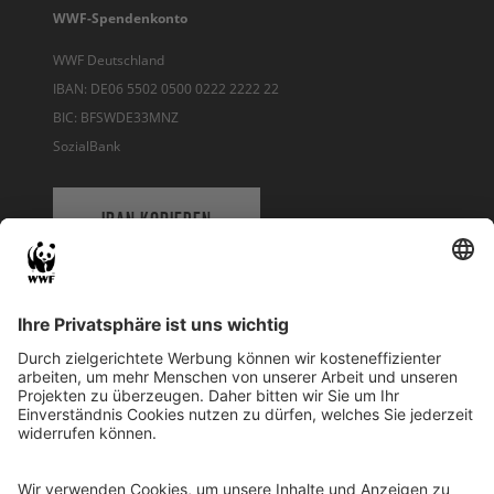
WWF-Spendenkonto
WWF Deutschland
IBAN: DE06 5502 0500 0222 2222 22
BIC: BFSWDE33MNZ
SozialBank
IBAN KOPIEREN
QR-CODE FÜR BANKING-APP
WWF Deutschland
Reinhardtstr. 18
10117 Berlin
Tel.: 030-311 777 700