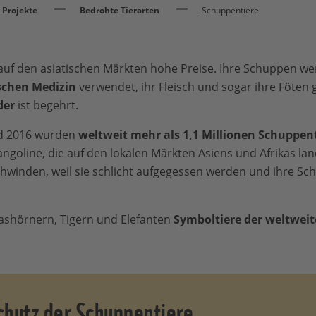
Projekte
Bedrohte Tierarten
Schuppentiere
auf den asiatischen Märkten hohe Preise. Ihre Schuppen we
schen Medizin
verwendet, ihr Fleisch und sogar ihre Föten 
der
ist begehrt.
nd 2016 wurden
weltweit mehr als 1,1 Millionen Schuppenti
angoline, die auf den lokalen Märkten Asiens und Afrikas la
hwinden, weil sie schlicht aufgegessen werden und ihre Sc
ashörnern, Tigern und Elefanten
Symboltiere der weltweit
hutz der Schuppentiere