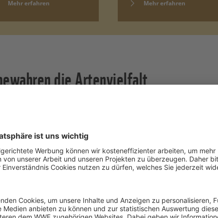
Mehr erfahren
Mehr erfahren
ewahren die Artenvielfalt
 ein wenig aus wie Tannenzapfen und so lautet ein weiterer
apfentier. Die scheuen und überwiegend nachtaktiven Ins
d Afrika
in Wäldern, Buschland und Savannen vor.
ie Hauskatzen. Das Riesenschuppentier Zentralafrikas erreic
m. Ansonsten sind die Pangoline äußerst bizarre Geschöpfe
allem, wenn sie auf ihren Hinterbeinen trippeln.