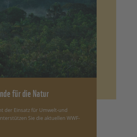
eine
Je nach
tig
und
Arme
nde für die Natur
eht der Einsatz für Umwelt-und
nterstützen Sie die aktuellen WWF-
ntier