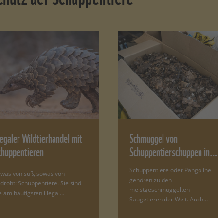
legaler Wildtierhandel mit
Schmuggel von
chuppentieren
Schuppentierschuppen in…
Schuppentiere oder Pangoline
was von süß, sowas von
gehören zu den
droht: Schuppentiere. Sie sind
meistgeschmuggelten
e am häufigsten illegal…
Säugetieren der Welt. Auch…