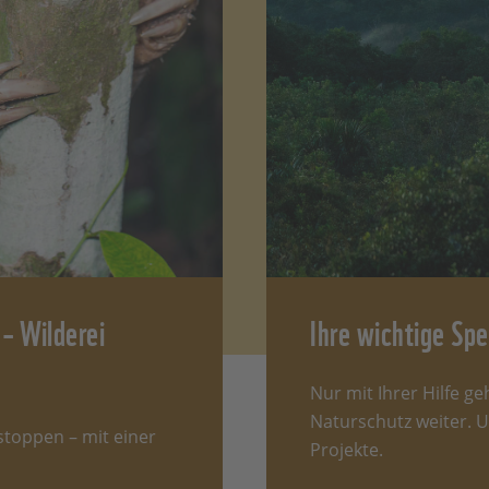
15 bis 70 Zentimeter lang.
Das Riesenschuppentier kann s
ganze 40 Zentimeter ausfahren!
ppen, Schuppen, Schuppen fast überall
ne Rüstung sieht es aus, das Schuppenkleid des Pangolins. 
steht er aus mehreren
100 bis 1.000
einzelnen, dachziegelar
dneten Schuppen. Meist haben sie eine
dreieckige Form 
fe Kanten.
Bis auf Gesicht, Bauch und die Innenseiten der 
ine sind alle Körperteile des Pangolins damit geschützt.
wachsende Verteidigung
– Wilderei
Ihre wichtige Spe
sich der Pangolin zusammen, stehen die scharfen Enden der
Nur mit Ihrer Hilfe g
en ab. Nun ähnelt das Schuppentier einem riesigen, halb
Naturschutz weiter. U
neten Tannenzapfen. Deswegen wurde es auch
Tannenzapfe
 stoppen – mit einer
Projekte.
t. Besonders praktisch: Die Schuppen wachsen, genau wie