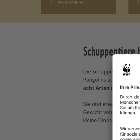
Mehr erfahren
Schuppentiere b
Die Schuppentiere sehen
Pangolins auch Tannenz
acht Arten in Asien un
Sie sind etwa so groß w
Gewicht von 30 Kilogram
kleine Dinosaurier; vor 