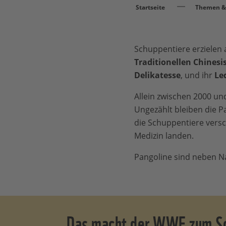
Startseite
Themen & 
Schuppentiere erzielen 
Traditionellen Chinesi
Delikatesse
, und ihr
Le
Allein zwischen 2000 u
Ungezählt bleiben die P
die Schuppentiere versc
Medizin landen.
Pangoline sind neben N
Das macht der WWF zum Sc