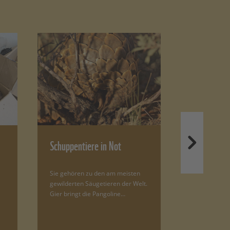
Schuppentiere in Not
Pangoline:
Schmuggle
Sie gehören zu den am meisten
895.000 Pang
gewilderten Säugetieren der Welt.
vergangenen
Gier bringt die Pangoline…
aus Asien un