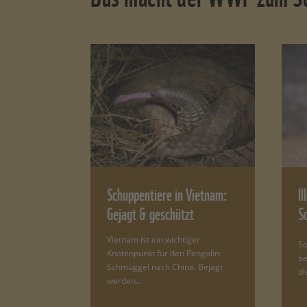
Schuppentiere in Vietnam:
Il
Gejagt & geschützt
S
Vietnam ist ein wichtiger
So
Knotenpunkt für den Pangolin-
be
Schmuggel nach China. Bejagt
di
werden…