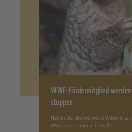
Zunge
Zunge 
Schu
Wie ei
Art be
angeor
schar
und Be
Nach
WWF-Fördermitglied werden 
stoppen
Rollt 
Schupp
geöff
Helfen Sie, die weltweite Wilderei zu
genann
WWF-Fördermitgliedschaft!