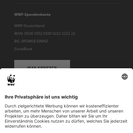
WWF-Spendenkonto
WWF Deutschland
IBAN: DE06 5502 0500 0222 2222 22
BIC: BFSWDE33MNZ
SozialBank
IBAN KOPIEREN
QR-CODE FÜR BANKING-APP
WWF Deutschland
Reinhardtstr. 18
10117 Berlin