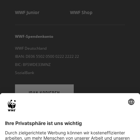
WWF Junior
WWF Shop
WWF-Spendenkonto
WWF Deutschland
IBAN: DE06 5502 0500 0222 2222 22
BIC: BFSWDE33MNZ
SozialBank
IBAN KOPIEREN
QR-CODE FÜR BANKING-APP