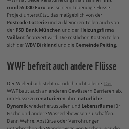
WWF hat beide Renaturierungsmaßnahmen
mit
rund 55.000 Euro
aus seinem Lebendige-Flüsse-
Projekt unterstützt, das maßgeblich von der
Postcode Lotterie
und zu kleineren Teilen auch von
der
PSD Bank München
und der
Heizungsfirma
Vaillant
finanziert wird. Die restlichen Kosten teilen
sich der
WBV Birkland
und die
Gemeinde Peiting.
WWF befreit auch andere Flüsse
Der Wielenbach steht natürlich nicht alleine:
Der
WWF baut auch an anderen Gewässern Barrieren ab
,
um Flüsse zu
renaturieren
, ihre
natürliche
Dynamik
wiederherzustellen und
Lebensräume
für
Fische und andere Wasserlebewesen zu schaffen.
Denn Wehre, Abstürze oder Verrohrungen
unterbrechen die Wanderwege von Fischen, was die