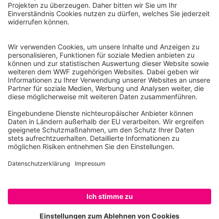
WWF Deutschland
Reinhardtstr. 18
10117 Berlin
Tel.: 030-311 777 700
Ihre Spende kann steuerlich geltend gemacht werden
Registriert als Stiftung WWF Deutschland, Senatsverwaltung für
Justiz Berlin, Az: 3416/976/2
Umsatzsteuer-Identifikationsnummer: DE 114236103
Freistellungsbescheid: Als gemeinnützige Körperschaft befreit
von der Körperschaftssteuer gem. §5 I 9 KStg. unter der
Steuernummer 27/641/09321
© WWF Deutschland 2026