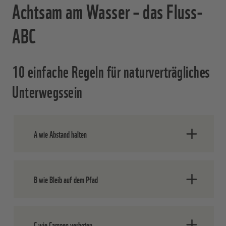
Achtsam am Wasser – das Fluss-
ABC
10 einfache Regeln für naturverträgliches
Unterwegssein
A wie Abstand halten
Bleibe auf den Wegen – besonders in der
B wie Bleib auf dem Pfad
Brutzeit. Viele Tiere brauchen Ruhe.
Uferzonen sind empfindlich – trittfest ist
C wie Campen verboten
meist nur der Weg, nicht die Natur