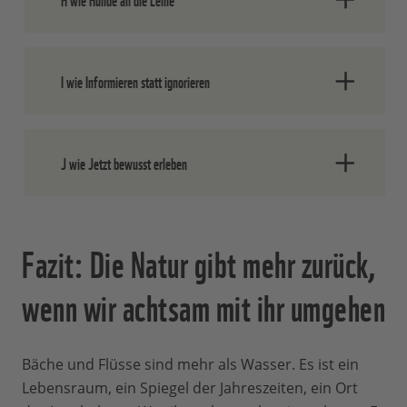
viele Wildtiere – und andere Menschen.
Freilaufende Hunde sind eine Gefahr für
I wie Informieren statt ignorieren
Bodenbrüter und andere Wildtiere.
Achte auf Schilder, Sperrzonen oder
J wie Jetzt bewusst erleben
saisonale Regeln – sie schützen konkret.
Mach eine Pause. Schau genau hin. Lass
Fazit: Die Natur gibt mehr zurück,
dich berühren von dem, was da ist.
wenn wir achtsam mit ihr umgehen
Bäche und Flüsse sind mehr als Wasser. Es ist ein
Lebensraum, ein Spiegel der Jahreszeiten, ein Ort