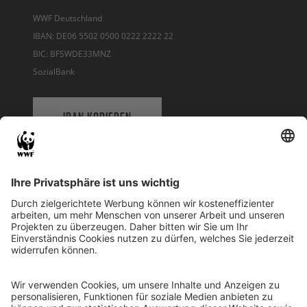
WWF Deutschland
IBAN: DE06 5502 0500 0222 2222 22
BIC: BFSWDE33MNZ
SozialBank
IBAN KOPIEREN
QR-CODE FÜR BANKING-APP
WWF Deutschland
Reinhardtstr. 18
10117 Berlin
Tel.: 030-311 777 700
Ihre Spende kann steuerlich geltend gemacht werden