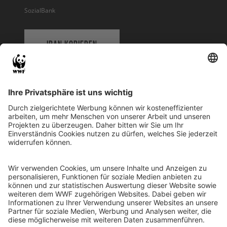
SozialBank
IBAN KOPIEREN
QR-CODE FÜR BANKING-APP
WWF Deutschland
Reinhardtstr. 18
10117 Berlin
Tel.: 030-311 777 700
Ihre Spende kann steuerlich geltend gemacht werden
Registriert als Stiftung WWF Deutschland, Senatsverwaltung für
Justiz Berlin, Az: 3416/976/2
Umsatzsteuer-Identifikationsnummer: DE 114236103