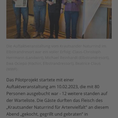
Die Auftaktveranstaltung vom Krautsander Naturrind im
Elbstrandresort war ein voller Erfolg: Claus-Christoph
Herrmann (Landwirt), Michael Reinhardt (Elbstrandresort),
Ewa Ociepa (Köchin, Elbstrandressort), Beatrice Claus
(WWF)
Das Pilotprojekt startete mit einer
Auftaktveranstaltung am 10.02.2023, die mit 80
Personen ausgebucht war - 12 weitere standen auf
der Warteliste. Die Gäste durften das Fleisch des
„Krautsander Naturrind für Artenvielfalt“ an diesem
Abend „gekocht, gegrillt und gebraten“ in