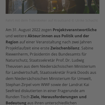
Fahrt mit dem Tidenkieker auf Krautsand © Ulrike Schacht
Am 31. August 2022 zogen
Projektverantwortliche
und weitere
Akteur:innen aus Politik und der
Region
auf einer Veranstaltung nach zwei Jahren
Projektlaufzeit eine erste
Zwischenbilanz
. Sabine
Riewenherm, Präsidentin des Bundesamts für
Naturschutz, Staatssekretär Prof. Dr. Ludwig
Theuvsen aus dem Niedersächsischen Ministerium
für Landwirtschaft, Staatssekretär Frank Doods aus
dem Niedersächsischen Ministerium für Umwelt,
Stephan Zirpel vom WWF sowie der Landrat Kai
Seefried diskutierten in einer Fragerunde am
Runden Tisch
Ziele, Herausforderungen und
Bedeutung
aus ihren unterschiedlichen