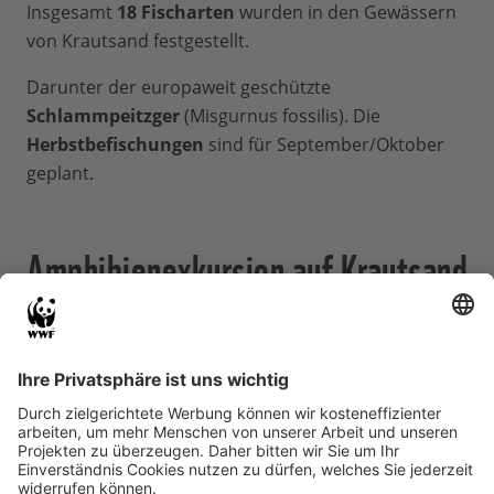
Insgesamt
18 Fischarten
wurden in den Gewässern
von Krautsand festgestellt.
Darunter der europaweit geschützte
Schlammpeitzger
(Misgurnus fossilis). Die
Herbstbefischungen
sind für September/Oktober
geplant.
Amphibienexkursion auf Krautsand