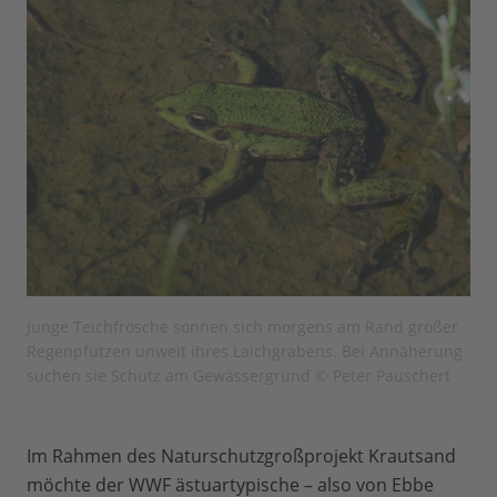
Junge Teichfrösche sonnen sich morgens am Rand großer
Regenpfützen unweit ihres Laichgrabens. Bei Annäherung
suchen sie Schutz am Gewässergrund © Peter Pauschert
Im Rahmen des Naturschutzgroßprojekt Krautsand
möchte der WWF ästuartypische – also von Ebbe