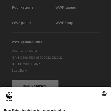
Publikationen
WWF Jugend
WWF Junior
WWF Shop
WWF-Spendenkonto
WWF Deutschland
IBAN: DE06 5502 0500 0222 2222 22
BIC: BFSWDE33MNZ
SozialBank
IBAN KOPIEREN
QR-CODE FÜR BANKING-APP