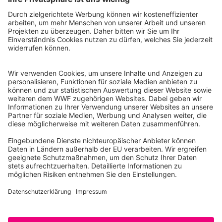
WWF Deutschland
Reinhardtstr. 18
10117 Berlin
Tel.: 030-311 777 700
Ihre Spende kann steuerlich geltend gemacht werden
Registriert als Stiftung WWF Deutschland, Senatsverwaltung für
Justiz Berlin, Az: 3416/976/2
Umsatzsteuer-Identifikationsnummer: DE 114236103
Freistellungsbescheid: Als gemeinnützige Körperschaft befreit
von der Körperschaftssteuer gem. §5 I 9 KStg. unter der
Steuernummer 27/641/09321
© WWF Deutschland 2026