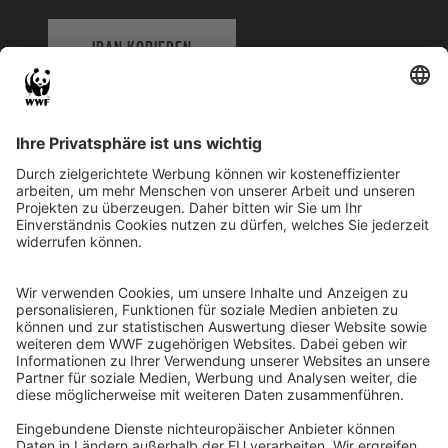
IBAN KOPIEREN
QR-CODE FÜR BANKING-APP
WWF Deutschland
Reinhardtstr. 18
10117 Berlin
Tel.: 030-311 777 700
Ihre Spende kann steuerlich geltend gemacht werden
Registriert als Stiftung WWF Deutschland, Senatsverwaltung für
Justiz Berlin, Az: 3416/976/2
Umsatzsteuer-Identifikationsnummer: DE 114236103
Freistellungsbescheid: Als gemeinnützige Körperschaft befreit