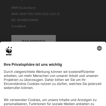
WWF Deutschland
IBAN: DE06 5502 0500 0222 2222 22
BIC: BFSWDE33MNZ
SozialBank
IBAN KOPIEREN
QR-CODE FÜR BANKING-APP
WWF Deutschland
Reinhardtstr. 18
10117 Berlin
Tel.: 030-311 777 700
Ihre Spende kann steuerlich geltend gemacht werden