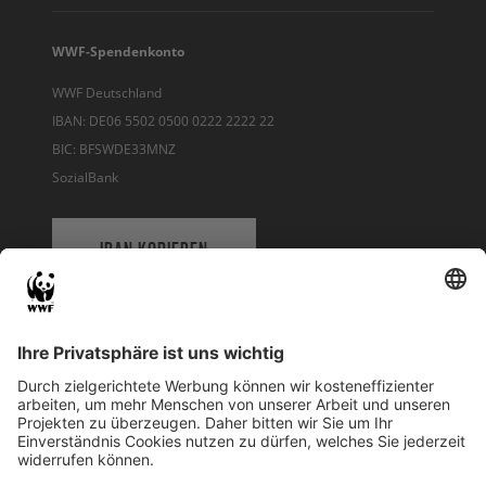
WWF-Spendenkonto
WWF Deutschland
IBAN: DE06 5502 0500 0222 2222 22
BIC: BFSWDE33MNZ
SozialBank
IBAN KOPIEREN
QR-CODE FÜR BANKING-APP
WWF Deutschland
Reinhardtstr. 18
10117 Berlin