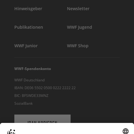
Hinweisgeber
Newsletter
Publikationen
WWF Jugend
WWF Junior
WWF Shop
WWF-Spendenkonto
WWF Deutschland
IBAN: DE06 5502 0500 0222 2222 22
BIC: BFSWDE33MNZ
SozialBank
IBAN KOPIEREN