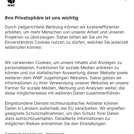
QR-CODE FÜR BANKING-APP
WWF Deutschland
Reinhardtstr. 18
10117 Berlin
Tel.: 030-311 777 700
Ihre Spende kann steuerlich geltend gemacht werden
Registriert als Stiftung WWF Deutschland, Senatsverwaltung für
Justiz Berlin, Az: 3416/976/2
Umsatzsteuer-Identifikationsnummer: DE 114236103
Freistellungsbescheid: Als gemeinnützige Körperschaft befreit
von der Körperschaftssteuer gem. §5 I 9 KStg. unter der
Steuernummer 27/641/09321
© WWF Deutschland 2026