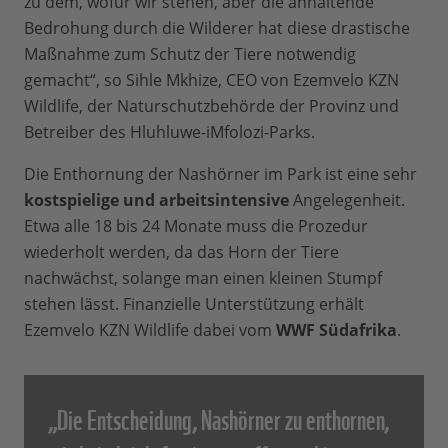
zu dem, wofür wir stehen, aber die anhaltende
Bedrohung durch die Wilderer hat diese drastische
Maßnahme zum Schutz der Tiere notwendig
gemacht“, so Sihle Mkhize, CEO von Ezemvelo KZN
Wildlife, der Naturschutzbehörde der Provinz und
Betreiber des Hluhluwe-iMfolozi-Parks.
Die Enthornung der Nashörner im Park ist eine sehr
kostspielige und arbeitsintensive
Angelegenheit.
Etwa alle 18 bis 24 Monate muss die Prozedur
wiederholt werden, da das Horn der Tiere
nachwächst, solange man einen kleinen Stumpf
stehen lässt. Finanzielle Unterstützung erhält
Ezemvelo KZN Wildlife dabei vom
WWF Südafrika
.
„Die Entscheidung, Nashörner zu enthornen,