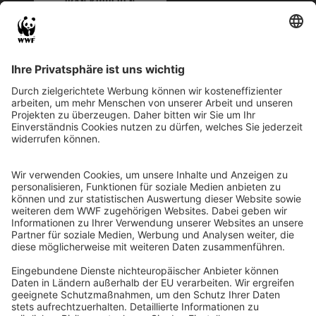
IBAN KOPIEREN
QR-CODE FÜR BANKING-APP
WWF Deutschland
Reinhardtstr. 18
10117 Berlin
Tel.: 030-311 777 700
Ihre Spende kann steuerlich geltend gemacht werden
Registriert als Stiftung WWF Deutschland, Senatsverwaltung für
Justiz Berlin, Az: 3416/976/2
Umsatzsteuer-Identifikationsnummer: DE 114236103
Freistellungsbescheid: Als gemeinnützige Körperschaft befreit
von der Körperschaftssteuer gem. §5 I 9 KStg. unter der
Steuernummer 27/641/09321