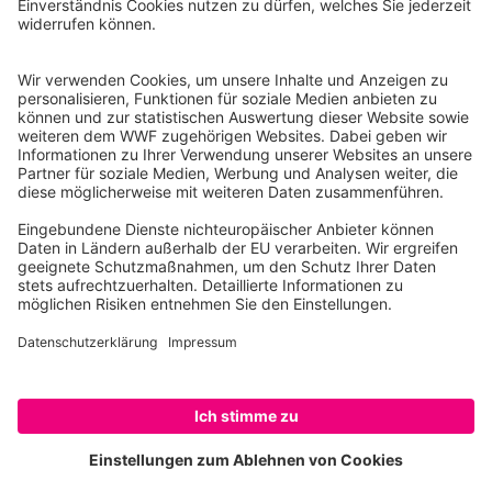
Reinhardtstr. 18
10117 Berlin
Tel.: 030-311 777 700
Ihre Spende kann steuerlich geltend gemacht werden
Registriert als Stiftung WWF Deutschland, Senatsverwaltung für
Justiz Berlin, Az: 3416/976/2
Umsatzsteuer-Identifikationsnummer: DE 114236103
Freistellungsbescheid: Als gemeinnützige Körperschaft befreit
von der Körperschaftssteuer gem. §5 I 9 KStg. unter der
Steuernummer 27/641/09321
© WWF Deutschland 2026