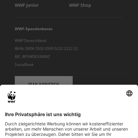
WWF Junior
WWF Shop
WWF-Spendenkonto
WWF Deutschland
IBAN: DE06 5502 0500 0222 2222 22
BIC: BFSWDE33MNZ
SozialBank
IBAN KOPIEREN
QR-CODE FÜR BANKING-APP
WWF Deutschland