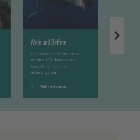
Wale und Delfine
Schuppent
Viele Arten der Meeresriesen
Aberglaube u
standen 1961 kurz vor der
Delikatessen
Ausrottung: Noch im
einzigartige
Gründungsjahr…
Mehr e
Mehr erfahren