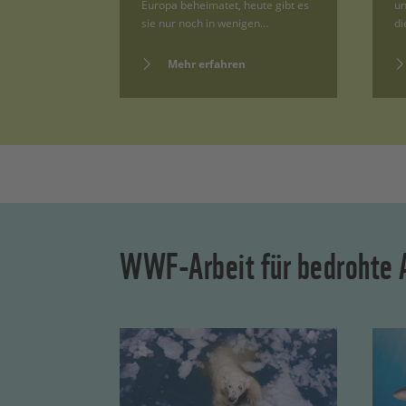
Europa beheimatet, heute gibt es
un
sie nur noch in wenigen…
di
Mehr erfahren
WWF-Arbeit für bedrohte 