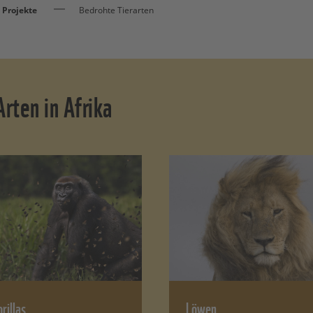
Projekte
Bedrohte Tierarten
rten in Afrika
rillas
Löwen