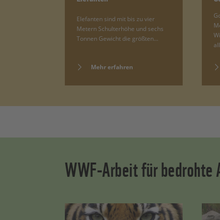
Go
Elefanten sind mit bis zu vier
Me
Metern Schulterhöhe und sechs
Wi
Tonnen Gewicht die größten…
al
Mehr erfahren
WWF-Arbeit für bedrohte A