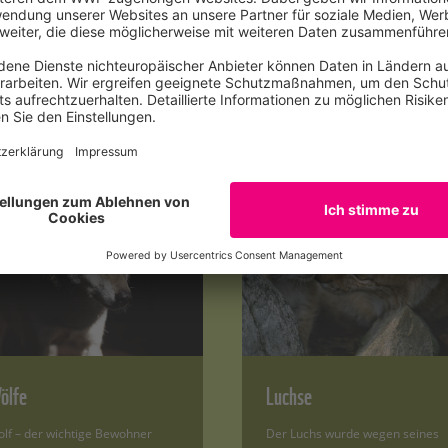
rten in Europa
ölfe
Luchse
lf – der wichtige Bewohner
Der Luchs wurde wegen seines