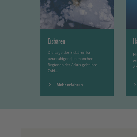
Eisbären
H
Die Lage der Eisbären ist
Ha
beunruhigend, in manchen
wi
Regionen der Arktis geht ihre
An
Zahl…
Mehr erfahren