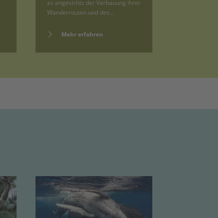
es angesichts der Verbauung ihrer
der Kegelrob
Wanderrouten und des…
Ostseeküste 
Mehr erfahren
Mehr e