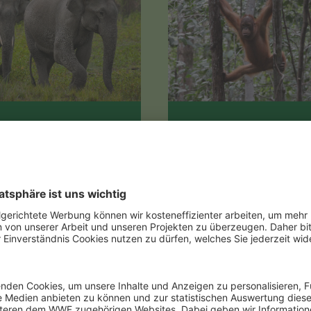
siatische Elefanten
Orang-Utans
Orang-Utans sind die größten
 gibt viele Asiatische Elefanten
heute noch lebenden
s Haus- oder Arbeitstiere in
Baumsäugetiere sowie die
dostasien, in freier…
einzigen…
Mehr erfahren
Mehr erfahren