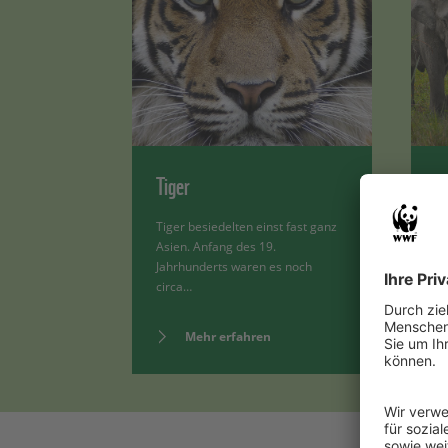
Tiger
A
Tiger besiedelten einst fast ganz
Es
Asien. Anfang des 19.
al
Jahrhunderts waren es noch
Sü
circa…
Mehr erfahren