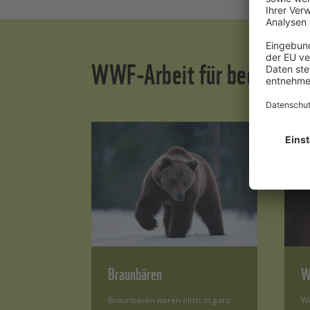
WWF-Arbeit für bedrohte A
Braunbären
W
Braunbären waren einst in ganz
Wo