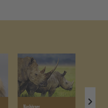
Nashörner
Bonobos