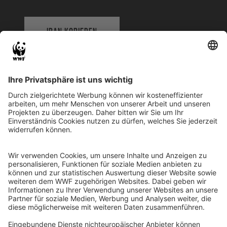
IBAN KOPIEREN
QR-CODE FÜR BANKING-APP
WWF Deutschland
Reinhardtstr. 18
10117 Berlin
Tel.: 030-311 777 700
Ihre Spende kann steuerlich geltend gemacht werden
Registriert als Stiftung WWF Deutschland, Senatsverwaltung für
Justiz Berlin, Az: 3416/976/2
Umsatzsteuer-Identifikationsnummer: DE 114236103
Freistellungsbescheid: Als gemeinnützige Körperschaft befreit