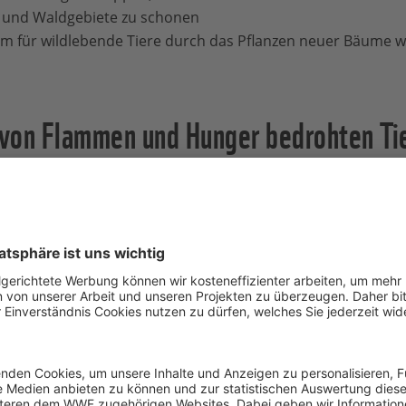
 und Waldgebiete zu schonen
 für wildlebende Tiere durch das Pflanzen neuer Bäume w
von Flammen und Hunger bedrohten Ti
e in besonders betroffenen Gebieten mit Nahrung zu vers
ausende Möhren und Süßkartoffeln über den Nationalpark
rden von Wildtierzentren aufgepäppelt und wieder ausge
richt Dermot O'Gorman, Geschäftsführer des WWF Australie
los und die vor uns liegende Aufgabe immens."
dtier-Krankenhaus auf Rädern