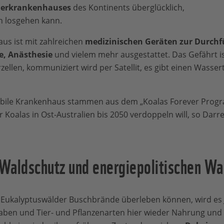
ierkrankenhauses
des Kontinents überglücklich,
ch losgehen kann.
us ist mit zahlreichen
medizinischen Geräten zur Durch
e, Anästhesie
und vielem mehr ausgestattet. Das Gefährt is
ellen, kommuniziert wird per Satellit, es gibt einen Wasser
obile Krankenhaus stammen aus dem „Koalas Forever Prog
r Koalas in Ost-Australien bis 2050 verdoppeln will, so Dar
Waldschutz und energiepolitischen Wa
 Eukalyptuswälder Buschbrände überleben können, wird es 
haben und Tier- und Pflanzenarten hier wieder Nahrung un