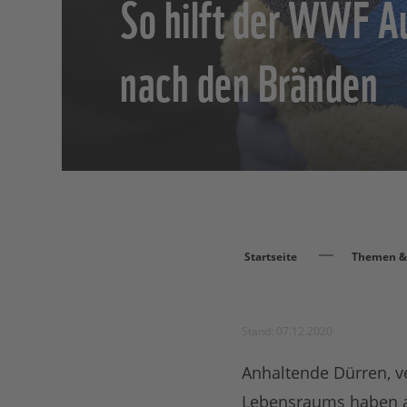
So hilft der WWF Au
nach den Bränden
Startseite
Themen & 
Stand: 07.12.2020
Anhaltende Dürren, v
Lebensraums haben an