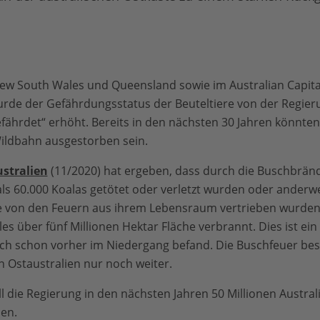
w South Wales und Queensland sowie im Australian Capital
de der Gefährdungsstatus der Beuteltiere von der Regierun
efährdet“ erhöht. Bereits in den nächsten 30 Jahren könnten
 Wildbahn ausgestorben sein.
stralien
(11/2020) hat ergeben, dass durch die Buschbrän
s 60.000 Koalas getötet oder verletzt wurden oder anderwe
se von den Feuern aus ihrem Lebensraum vertrieben wurde
es über fünf Millionen Hektar Fläche verbrannt. Dies ist ei
 sich schon vorher im Niedergang befand. Die Buschfeuer be
n Ostaustralien nur noch weiter.
l die Regierung in den nächsten Jahren 50 Millionen Australi
en.