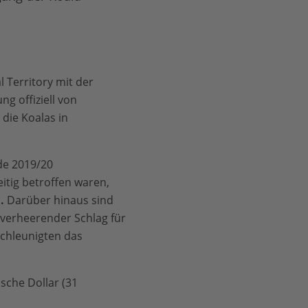
 Territory mit der
g offiziell von
 die Koalas in
de 2019/20
itig betroffen waren,
n
.
Darüber hinaus sind
n verheerender Schlag für
schleunigten das
sche Dollar (31