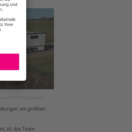
aus © WWF Australien
andlungen am größten
nt, ist das Team