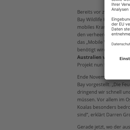
Bereits vor zwei Jahren
Bay Wildlife Hospital“ in
mobiles Krankenhaus zu 
den verheerenden Busch
das „Mobile Wildlife Hos
benötigt wird. Dank
Spe
Australien von über 15
Projekt nun fertiggeste
Ende November 2020 wur
Bay vorgestellt. „Die Feu
dringend wir schnell und
müssen. Vor allem im Os
Koalas besonders bedroh
sind“, erklärt Darren 
Gerade jetzt, wo der au