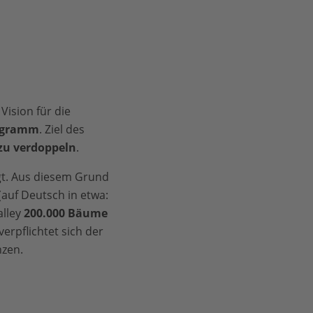
ision für die
rogramm
. Ziel des
 zu verdoppeln
.
t. Aus diesem Grund
auf Deutsch in etwa:
alley
200.000 Bäume
erpflichtet sich der
nzen.