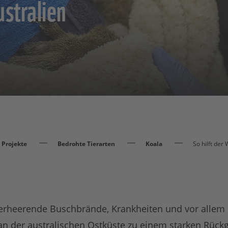
stralien
Projekte
Bedrohte Tierarten
Koala
So hilft de
erheerende Buschbrände, Krankheiten und vor allem 
 der australischen Ostküste zu einem starken Rückg