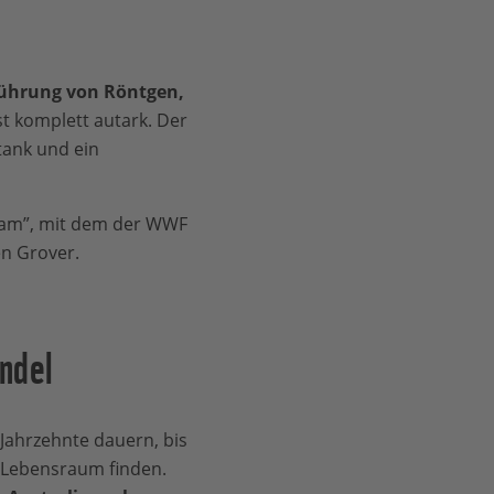
führung von Röntgen,
t komplett autark. Der
tank und ein
ram”, mit dem der WWF
ren Grover.
ndel
Jahrzehnte dauern, bis
d Lebensraum finden.