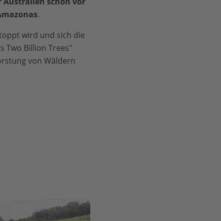
 Australien schon vor
 Amazonas
.
oppt wird und sich die
 Two Billion Trees"
forstung von Wäldern