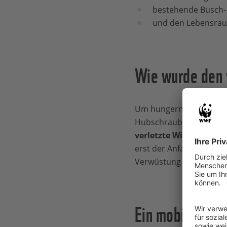
bestehende Busch-
und den Lebensraum
Wie wurde den 
Um hungernde Säugetier
Hubschrauber hundertt
verletzte Wildtiere wu
erst der Anfang", versp
Verwüstung ist beispiel
Ein mobiles Wil