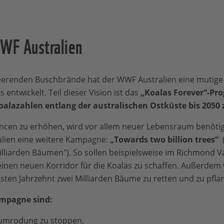
WWF Australien
eerenden Buschbrände hat der WWF Australien eine mutige V
 entwickelt. Teil dieser Vision ist das
„Koalas Forever“-P
oalazahlen entlang der australischen Ostküste bis 2050
cen zu erhöhen, wird vor allem neuer Lebensraum benötig
alien eine weitere Kampagne:
„Towards two billion trees“
(
lliarden Bäumen"). So sollen beispielsweise im Richmond V
einen neuen Korridor für die Koalas zu schaffen. Außerdem v
ten Jahrzehnt zwei Milliarden Bäume zu retten und zu pfla
ampagne sind:
umrodung zu stoppen,