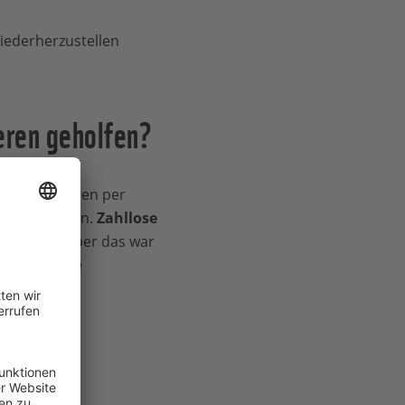
iederherzustellen
eren geholfen?
orgen, wurden per
s abgeworfen.
Z
ahllose
wildert.
"Aber das war
n. "Denn die