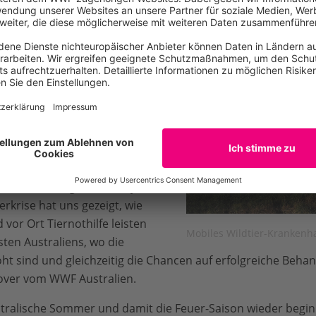
 hatte das Team vom „Byron
 Australien die Idee, ein
entwickeln. Als es 2019/20 zu
feuern kam, war klar, dass
pital“ dringender denn je
ndengeldern des WWF
0.000 Euro
konnte das
llt werden.
de der riesige LKW in Byron
erkrise hat uns gezeigt, wie
 vor Ort Tiernothilfe leisten
Mobiles Wildtier-Krankenh
ten Australiens, wo die
t sind und gleichzeitig die Chancen auf erfolgreiche Beh
Grover vom WWF Australien.
stralische Sommer und damit die Feuer-Saison wieder begin