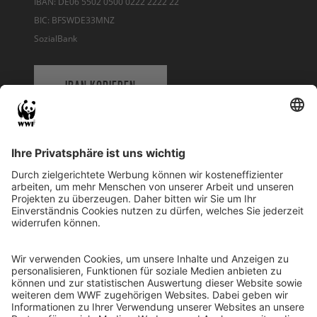
IBAN: DE06 5502 0500 0222 2222 22
BIC: BFSWDE33MNZ
SozialBank
IBAN KOPIEREN
QR-CODE FÜR BANKING-APP
WWF Deutschland
Reinhardtstr. 18
10117 Berlin
Tel.: 030-311 777 700
Ihre Spende kann steuerlich geltend gemacht werden
Registriert als Stiftung WWF Deutschland, Senatsverwaltung für
Justiz Berlin, Az: 3416/976/2