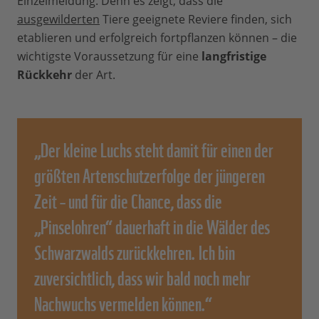
Einzelmeldung. Denn es zeigt, dass die
ausgewilderten
Tiere geeignete Reviere finden, sich
etablieren und erfolgreich fortpflanzen können – die
wichtigste Voraussetzung für eine
langfristige
Rückkehr
der Art.
„Der kleine Luchs steht damit für einen der
größten Artenschutzerfolge der jüngeren
Zeit – und für die Chance, dass die
„Pinselohren“ dauerhaft in die Wälder des
Schwarzwalds zurückkehren. Ich bin
zuversichtlich, dass wir bald noch mehr
Nachwuchs vermelden können.“