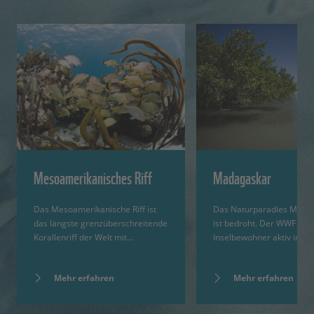
Mesoamerikanisches Riff
Madagaskar
Das Mesoamerikanische Riff ist
Das Naturparadies Mada
das längste grenzüberschreitende
ist bedroht. Der WWF bind
Korallenriff der Welt mit…
Inselbewohner aktiv in d
Mehr erfahren
Mehr erfahren