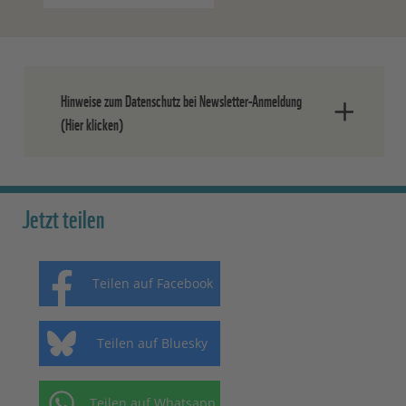
Hinweise zum Datenschutz bei Newsletter-Anmeldung
(Hier klicken)
Nach dem Absenden der Daten senden
wir Ihnen eine E-Mail, in der Sie die
Jetzt teilen
Anmeldung bestätigen müssen.
Ihre Einwilligung können Sie jederzeit
Teilen auf Facebook
ohne Angabe von Gründen widerrufen.
Einen formlosen Widerruf können Sie
entweder über den Abmeldelink in jedem
Teilen auf Bluesky
Newsletter oder durch eine E-Mail an
info(at)wwf.de
oder schriftlich an WWF
Teilen auf Whatsapp