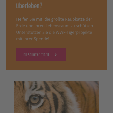
überleben?
Helfen Sie mit, die größte Raubkatze der
Erde und ihren Lebensraum zu schützen.
Unterstützen Sie die WWF-Tigerprojekte
mit Ihrer Spende!
ICH SCHÜTZE TIGER