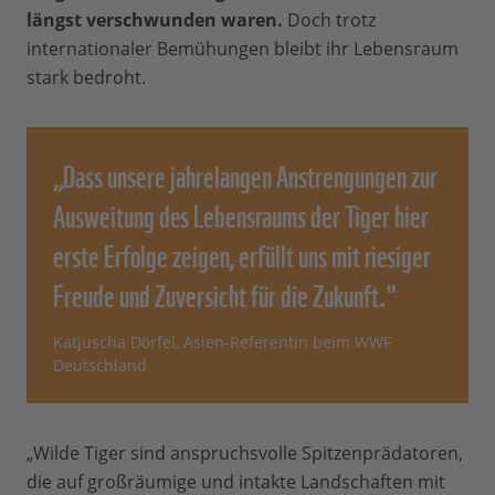
längst verschwunden waren.
Doch trotz
internationaler Bemühungen bleibt ihr Lebensraum
stark bedroht.
„Dass unsere jahrelangen Anstrengungen zur
Ausweitung des Lebensraums der Tiger hier
erste Erfolge zeigen, erfüllt uns mit riesiger
Freude und Zuversicht für die Zukunft."
Katjuscha Dörfel, Asien-Referentin beim WWF
Deutschland
„Wilde Tiger sind anspruchsvolle Spitzenprädatoren,
die auf großräumige und intakte Landschaften mit