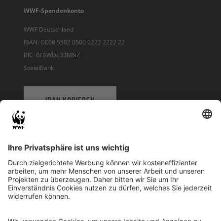
WWF-Spendenkonto
WWF Deutschland
IBAN: DE06 5502 0500 0222 2222 22
BIC: BFSWDE33MNZ
SozialBank
IBAN KOPIEREN
QR-CODE FÜR BANKING-APP
WWF Deutschland
Reinhardtstr. 18
10117 Berlin
Tel.: 030-311 777 700