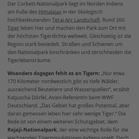
Der Corbett-Nationalpark liegt im Norden Indiens
am Fuße des
Himalajas
in der ökologisch
hochbedeutenden
Terai Arc Landschaft
. Rund 260
Tiger
leben hier und machen den Park zum Ort mit
der höchsten Tigerdichte weltweit. Gleichzeitig ist die
Region stark besiedelt. Straßen und Schienen um
den Nationalpark beschränken und zerschneiden die
Tigerlebensräume.
Woanders dagegen fehlt es an Tigern:
„Nur etwa
170 Kilometer nordwestlich gibt es tiefe Wälder,
ausreichend Beutetiere und Wasserquellen“, erzählt
Katjuscha Dörfel, Asien-Referentin beim WWF
Deutschland. „Das Gebiet hat großes Potential, aber
daran gemessen leben hier sehr wenige Tiger.“ Die
Rede ist von einem weiteren Schutzgebiet, dem
Rajaji-Nationalpark
, der eine wichtige Rolle für die
wachsenden Tigerpopulationen Indiens spielt. Doch