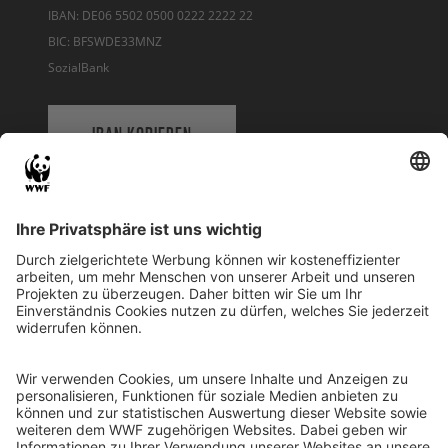
IBAN: DE06 5502 0500 0222 2222 22
BIC: BFSWDE33MNZ
SozialBank
IBAN KOPIEREN
QR-CODE FÜR BANKING-APP
WWF Deutschland
Reinhardtstr. 18
10117 Berlin
Tel.: 030-311 777 700
Ihre Spende kann steuerlich geltend gemacht werden
Registriert als Stiftung WWF Deutschland, Senatsverwaltung für