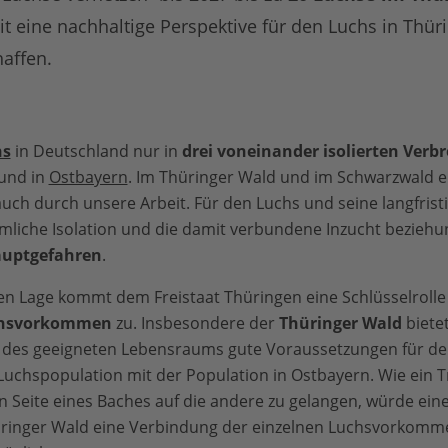
 eine nachhaltige Perspektive für den Luchs in Thür
affen.
hs
in Deutschland nur in
drei voneinander isolierten Verb
 und in
Ostbayern
. Im Thüringer Wald und im Schwarzwald e
uch durch unsere Arbeit. Für den Luchs und seine langfrist
umliche Isolation und die damit verbundene Inzucht bezieh
auptgefahren
.
en Lage kommt dem Freistaat Thüringen eine Schlüsselrolle
uchsvorkommen
zu. Insbesondere der
Thüringer Wald
biete
 des geeigneten Lebensraums gute Voraussetzungen für de
uchspopulation mit der Population in Ostbayern. Wie ein Tri
n Seite eines Baches auf die andere zu gelangen, würde eine
ringer Wald eine Verbindung der einzelnen Luchsvorkomme