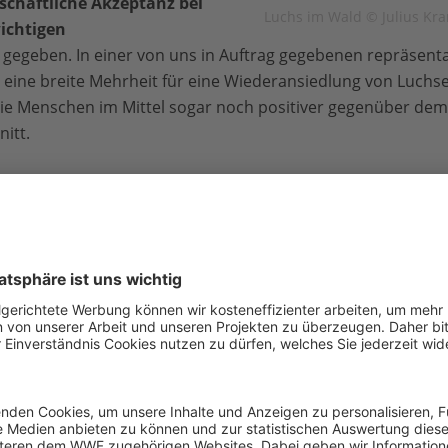
lschaftliche Akzeptanz bei
Luchs im Wald © Julius Kr
ichtigen
 gegeben. In einer von uns in Auftrag gegebenen repräsent
t eine breite Mehrheit für eine Wiederansiedlung von Luchs
e Menschen im Mittel sogar noch positiver gegenüber dem L
itt.
llkommen in Thüringen, Gabriel
Die Rückkehr der „Pinselo
Mitteldeutschland nimmt we
stolze
Luchskuder Gabrie
Frühjahr 2026 das junge 
Thüringer Wald.