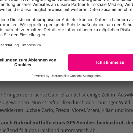
Der etwa fünf bis sechs Ja
Kilogramm
schwere Luchs
aus den wilden Wäldern R
Ardeluța
). In den Karpate
mittels einer Lebendfalle 
nun im Rahmen des Projekt
 von Luchs Gabriel © Max
einzunehmen.
Mit Gabriels Ankunft wächs
ndestens
acht selbstständige Tiere
an. Doch es geht um mehr
el frisches Blut in die Region, was für die langfristige Gesu
Thüringen verbrachte Gabriel zunächst einige Zeit im Ausw
 gewöhnen. Nun streift er frei durch den Thüringer Wald un
ilderten Luchse Carlo, Frieda, Viorel, Vreni, Kilian und Ione
zt auch Gabriel mithilfe eines GPS-Senders beobachtet
, de
hließend fällt das Halsband automatisch ab.