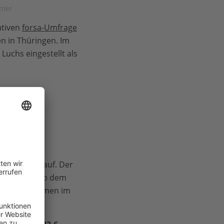
amer
ativen
forsa-Umfrage
en in Thüringen. Im
uchs eingestellt als
hren“ nach
iter Fahrt auf. Der
l
verstärkt ab dem
Luchsvorkommen im