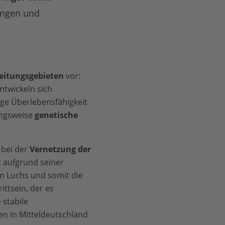
ingen und
reitungsgebieten
vor:
ntwickeln sich
ige Überlebensfähigkeit
ungsweise
genetische
 bei der
Vernetzung der
t aufgrund seiner
n Luchs und somit die
ttsein, der es
 stabile
n in Mitteldeutschland