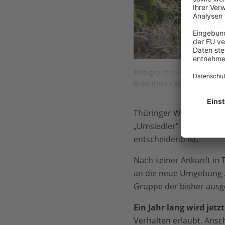
Erfolgreiche Auswilderung
Boxleitner / WWF
Thüringer Wald auf mi
„Umsiedler“ bringt Gabri
entscheidend ist.
Nach seiner Ankunft in 
an die neue Umgebung zu
Gruppe der bisher ausgew
Ein Jahr lang wird jet
Verhalten erlaubt. Ansc