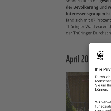
sondern auch die
gesel
der Bevölkerung
und
w
Interessensgruppen
ist
fand sich mit 87 Prozen
Thüringer Wald waren di
der Thüringer Durchschn
April 2026 | Wi