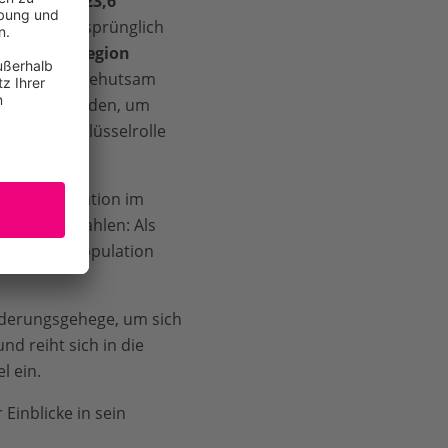
hre alte und
23,6
 stammt ursprünglich
umäniens (
Region
n konnte er behutsam
gesichert werden, um
es eine Schlüsselrolle
t die Population im
 als nur Zahlen: Als
ndheit der Population
ilderungsgehege, um sich
d reiht sich in die
l ein.
r Einblicke in sein