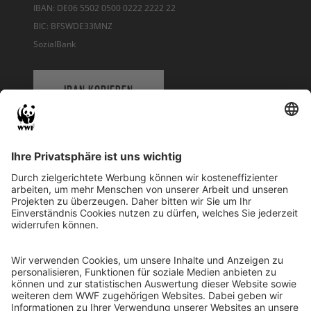
IBAN: DE06 5502 0500 0222 2222 22
BIC: BFSWDE33MNZ
SozialBank
IBAN KOPIEREN
QR-CODE FÜR BANKING-APP
WWF Deutschland
Reinhardtstr. 18
10117 Berlin
Tel.: 030-311 777 700
Ihre Spende kann steuerlich geltend gemacht werden
Registriert als Stiftung WWF Deutschland, Senatsverwaltung für