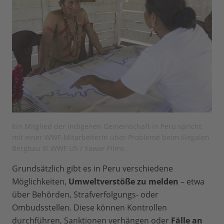
Ein Mitglied der indigenen Gemeinschaft in Peru spricht
mit einer WWF-Mitarbeiterin über Probleme beim illegalen
Bergbau © WWF US / Yawar Films
Grundsätzlich gibt es in Peru verschiedene
Möglichkeiten,
Umweltverstöße zu melden
– etwa
über Behörden, Strafverfolgungs- oder
Ombudsstellen. Diese können Kontrollen
durchführen, Sanktionen verhängen oder
Fälle an