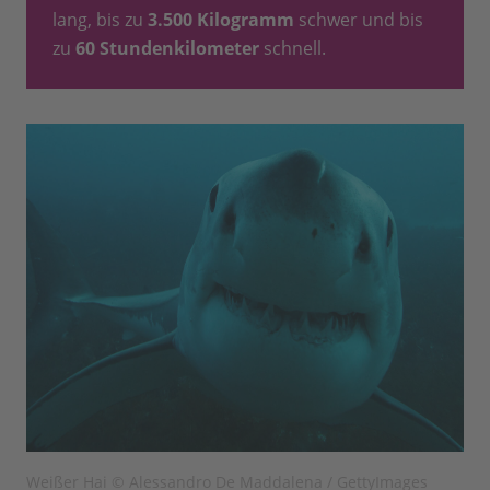
lang, bis zu
3.500 Kilogramm
schwer und bis
zu
60 Stundenkilometer
schnell.
Weißer Hai © Alessandro De Maddalena / GettyImages