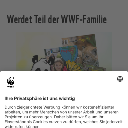
Werdet Teil der WWF-Familie
WWF Junior-
Fördermitgliedschaft