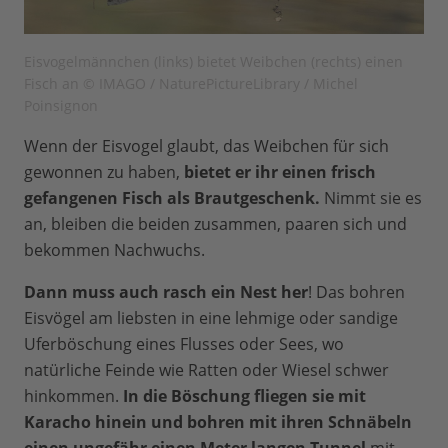
Eisvogelmännchen (links) bietet Weibchen (rechts) einen
Fisch an © IMAGO / NaturePictureLibrary / Michel
Poinsignon
Wenn der Eisvogel glaubt, das Weibchen für sich
gewonnen zu haben,
bietet er ihr einen frisch
gefangenen Fisch als Brautgeschenk.
Nimmt sie es
an, bleiben die beiden zusammen, paaren sich und
bekommen Nachwuchs.
Dann muss auch rasch ein Nest her
! Das bohren
Eisvögel am liebsten in eine lehmige oder sandige
Uferböschung eines Flusses oder Sees, wo
natürliche Feinde wie Ratten oder Wiesel schwer
hinkommen.
In die Böschung fliegen sie mit
Karacho hinein und bohren mit ihren Schnäbeln
einen ungefähr einen Meter langen Tunnel
mit