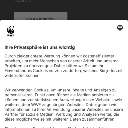
SozialBank
IBAN KOPIEREN
QR-CODE FÜR BANKING-APP
WWF Deutschland
Reinhardtstr. 18
10117 Berlin
Tel.: 030-311 777 700
Ihre Spende kann steuerlich geltend gemacht werden
Registriert als Stiftung WWF Deutschland, Senatsverwaltung für
Justiz Berlin, Az: 3416/976/2
Umsatzsteuer-Identifikationsnummer: DE 114236103
Freistellungsbescheid: Als gemeinnützige Körperschaft befreit