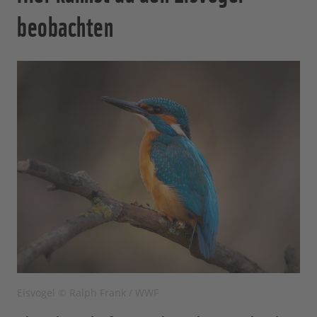
beobachten
Eisvogel © Ralph Frank / WWF