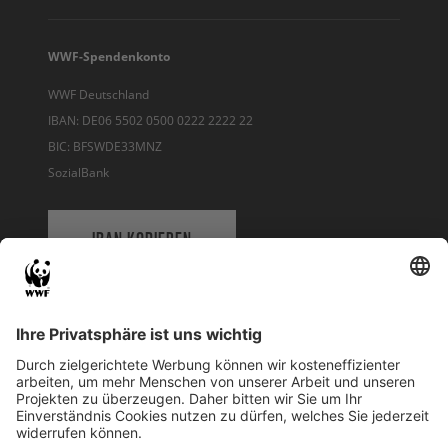
WWF-Spendenkonto
WWF Deutschland
IBAN: DE06 5502 0500 0222 2222 22
BIC: BFSWDE33MNZ
SozialBank
IBAN KOPIEREN
QR-CODE FÜR BANKING-APP
WWF Deutschland
Reinhardtstr. 18
10117 Berlin