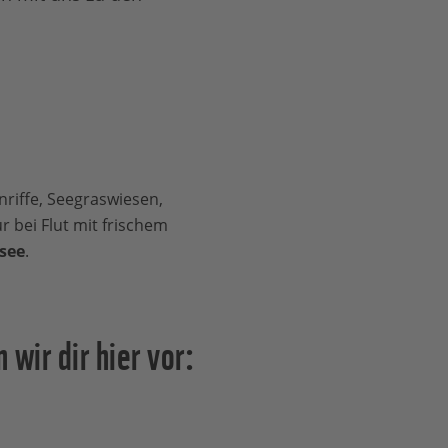
nriffe, Seegraswiesen,
r bei Flut mit frischem
fsee
.
wir dir hier vor: