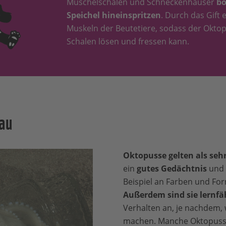
Muschelschalen und Schneckenhäuser
bo
Speichel hineinspritzen
. Durch das Gift 
Muskeln der Beutetiere, sodass der Oktop
Schalen lösen und fressen kann.
au
Oktopusse gelten als sehr
ein
gutes Gedächtnis
und 
Beispiel an Farben und Fo
Außerdem sind sie lernfä
Verhalten an, je nachdem,
machen. Manche Oktopusse