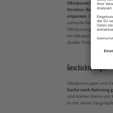
Oktopusse können die
Struktur ihrer Haut
bl
anpassen
. Dadurch sind
nahende Feinde nur sc
Oktopusse ganz entspann
ein Oktopus von einem 
dunkle Tintenwolke nim
Geschickte Jäger
Oktopusse jagen und f
Suche nach Nahrung ge
und drehen Steine um. H
es mit seinen Saugnäpfe