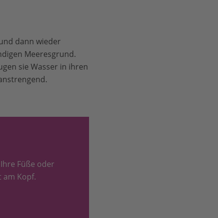
 und dann wieder
andigen Meeresgrund.
ugen sie Wasser in ihren
 anstrengend.
 Ihre Füße oder
t am Kopf.