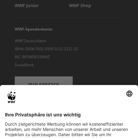
WWF Junior
WWF Shop
WWF-Spendenkonto
WWF Deutschland
IBAN: DE06 5502 0500 0222 2222 22
BIC: BFSWDE33MNZ
SozialBank
IBAN KOPIEREN
QR-CODE FÜR BANKING-APP
WWF Deutschland