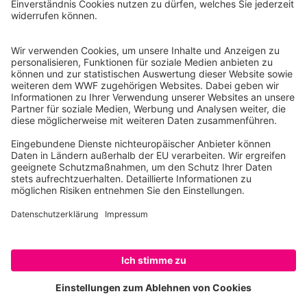
Reinhardtstr. 18
10117 Berlin
Tel.: 030-311 777 700
Ihre Spende kann steuerlich geltend gemacht werden
Registriert als Stiftung WWF Deutschland, Senatsverwaltung für
Justiz Berlin, Az: 3416/976/2
Umsatzsteuer-Identifikationsnummer: DE 114236103
Freistellungsbescheid: Als gemeinnützige Körperschaft befreit
von der Körperschaftssteuer gem. §5 I 9 KStg. unter der
Steuernummer 27/641/09321
© WWF Deutschland 2026