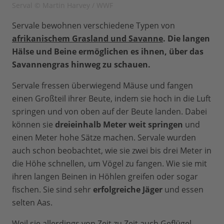
Serval © Martin Harvey / WWF
Servale bewohnen verschiedene Typen von
afrikanischem Grasland und Savanne
.
Die langen
Hälse und Beine ermöglichen es ihnen, über das
Savannengras hinweg zu schauen.
Servale fressen überwiegend Mäuse und fangen
einen Großteil ihrer Beute, indem sie hoch in die Luft
springen und von oben auf der Beute landen. Dabei
können sie
dreieinhalb Meter weit springen
und
einen Meter hohe Sätze machen. Servale wurden
auch schon beobachtet, wie sie zwei bis drei Meter in
die Höhe schnellen, um Vögel zu fangen. Wie sie mit
ihren langen Beinen in Höhlen greifen oder sogar
fischen. Sie sind sehr
erfolgreiche Jäger
und essen
selten Aas.
Weil sie allerdings von Zeit zu Zeit auch Geflügel