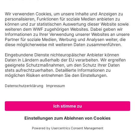
Jaguarundi © IMAGO / Nature Picture Library
Der Jaguarundi bewohnt
von Mexiko bis
Argentinien Busch- und Grasland.
Er kann
rötliches oder graues Fell haben – beide
Farbvarianten können in einem Wurf auftreten. Mit
seinen kurzen Beinen und dem langen Schwanz
erinnert er entfernt an den Marder. Jaguarundis sind
aber eng mit dem
Puma
verwandt. Sie sind mit
höchstens acht Kilogramm
allerdings viel kleiner.
Das Verhalten der Jaguarundis unterscheidet sich
deutlich von dem anderer Wildkatzen.
Jaguarundi
sind tagsüber aktiv und ruhen nachts.
Durch ihre
tagaktive Lebensweise werden sie häufiger
SPENDEN
beobachtet – was zu der falschen Annahme führt,