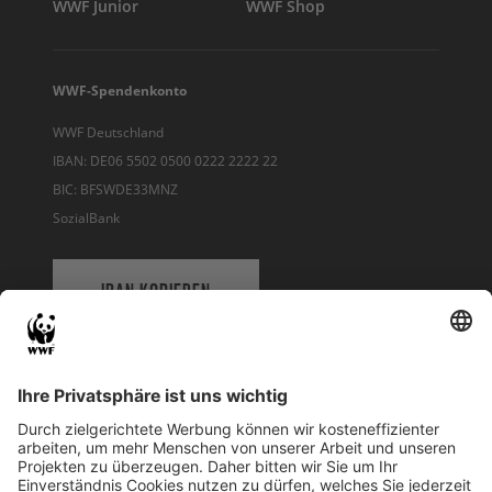
WWF Junior
WWF Shop
WWF-Spendenkonto
WWF Deutschland
IBAN: DE06 5502 0500 0222 2222 22
BIC: BFSWDE33MNZ
SozialBank
IBAN KOPIEREN
QR-CODE FÜR BANKING-APP
WWF Deutschland
Reinhardtstr. 18