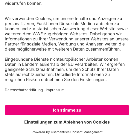
10117 Berlin
Tel.: 030-311 777 700
Ihre Spende kann steuerlich geltend gemacht werden
Registriert als Stiftung WWF Deutschland, Senatsverwaltung für
Justiz Berlin, Az: 3416/976/2
Umsatzsteuer-Identifikationsnummer: DE 114236103
Freistellungsbescheid: Als gemeinnützige Körperschaft befreit
von der Körperschaftssteuer gem. §5 I 9 KStg. unter der
Steuernummer 27/641/09321
© WWF Deutschland 2026
SPENDEN