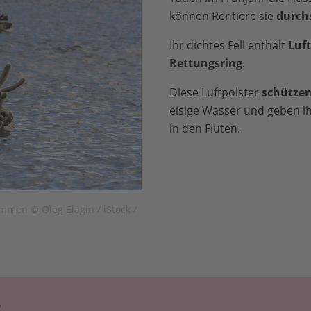
können Rentiere sie
durc
Ihr dichtes Fell enthält
Luft
Rettungsring
.
Diese Luftpolster
schütze
eisige Wasser und geben i
in den Fluten.
men © Oleg Elagin / iStock /
r