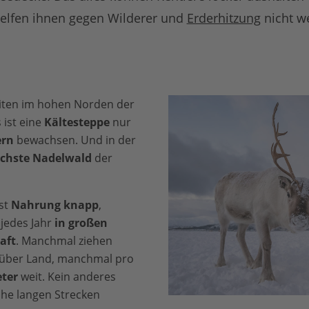
helfen ihnen gegen Wilderer und
Erderhitzung
nicht w
eiten im hohen Norden der
s ist eine
Kältesteppe
nur
ern
bewachsen. Und in der
ichste Nadelwald
der
st
Nahrung knapp
,
jedes Jahr
in großen
aft
. Manchmal ziehen
über Land, manchmal pro
eter
weit. Kein anderes
che langen Strecken