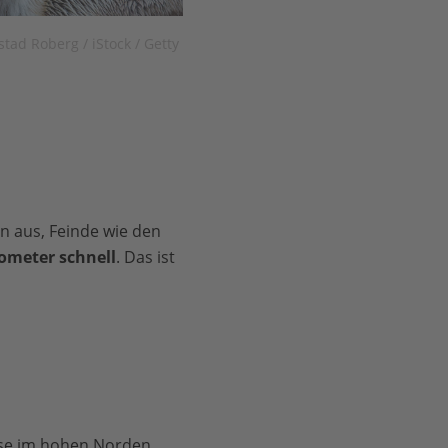
tad Roberg / iStock / Getty
n aus, Feinde wie den
lometer schnell
. Das ist
sse im hohen Norden,