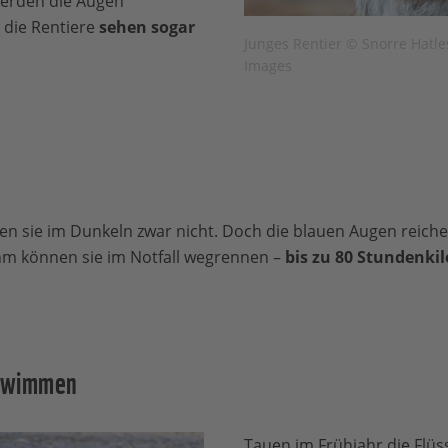
werden die Augen
die Rentiere
sehen sogar
Junges Rentier © Snorre Hatles
Images
n sie im Dunkeln zwar nicht. Doch die blauen Augen reiche
hm können sie im Notfall wegrennen –
bis zu 80 Stundenki
chwimmen
Tauen im Frühjahr die Flü