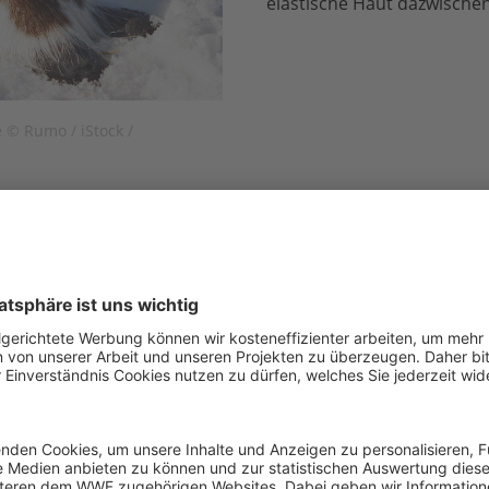
elastische Haut dazwisch
 © Rumo / iStock /
Schon gewusst?
Während sie im
Sommer
auf den saftige
reich gedeckten Tisch finden, müssen sic
mit Moosen, Pilzen und Flechten begnüge