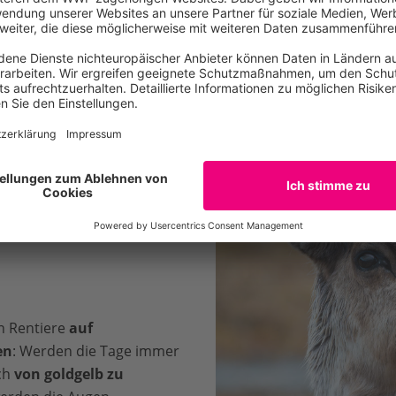
 Winter angepasst ist auch
ann dank stark vergrößerter
mete Luft vorwärmen
,
 kommt.
 Rentiere
auf
en
: Werden die Tage immer
ich
von goldgelb zu