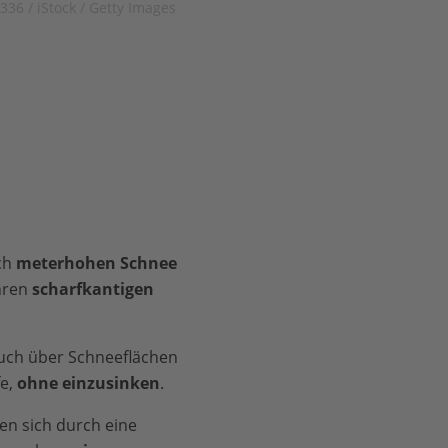
36 / iStock / Getty Images
ch
meterhohen Schnee
ihren
scharfkantigen
auch über Schneeflächen
e,
ohne einzusinken
.
sen sich durch eine