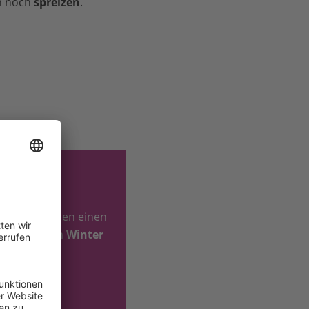
en noch
spreizen
.
n Tundrawiesen einen
h Rentiere im
Winter
n.