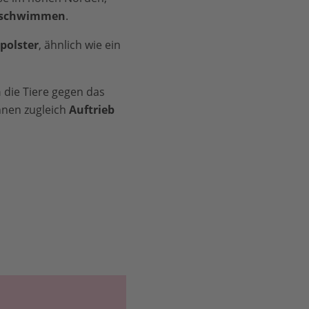
hschwimmen
.
polster
, ähnlich wie ein
n
die Tiere gegen das
hnen zugleich
Auftrieb