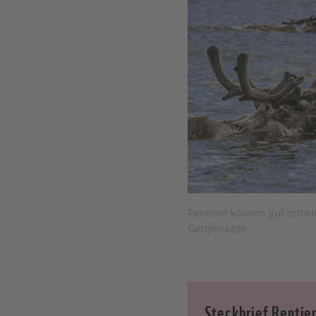
Rentiere können gut schwim
GettyImages
Steckbrief Rentie