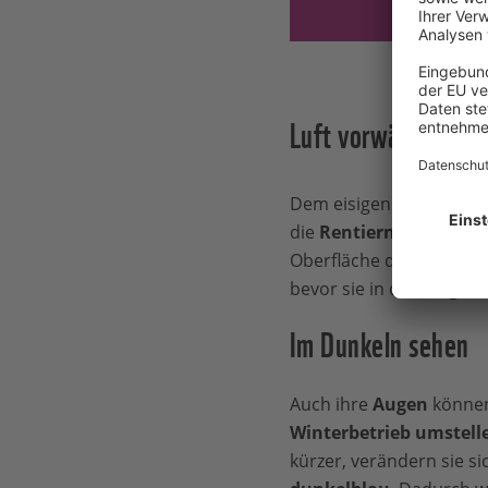
Luft vorwärmen
Dem eisigen nordischen
die
Rentiernase
. Sie k
Oberfläche die
eingeat
bevor sie in die Lungen
Im Dunkeln sehen
Auch ihre
Augen
können
Winterbetrieb umstell
kürzer, verändern sie s