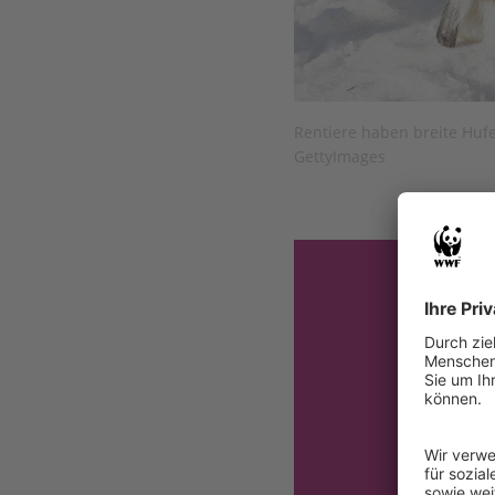
Rentiere haben breite Hufe
GettyImages