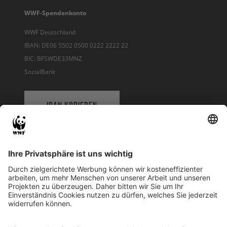
WWF-Spendenkonto
WWF Deutschland
IBAN: DE06 5502 0500 0222 2222 22
BIC: BFSWDE33MNZ
SozialBank
IBAN KOPIEREN
QR-CODE FÜR BANKING-APP
WWF Deutschland
Reinhardtstr. 18
10117 Berlin
Tel.: 030-311 777 700