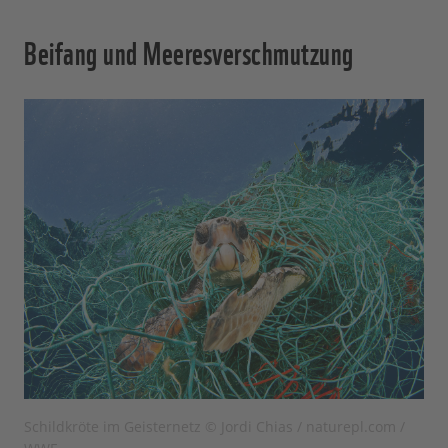
Beifang und Meeresverschmutzung
Schildkröte im Geisternetz © Jordi Chias / naturepl.com /