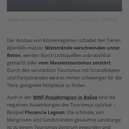
Illegale Bauvorhaben in Placencia © Jaime Rojo / WWF US
Der Ausbau von Küstenregionen schadet den Tieren
ebenfalls massiv:
Niststrände verschwinden unter
Beton
, werden durch Lichtquellen unbrauchbar
gemacht oder
vom Massentourismus zerstört
.
Durch den verstärkten Tourismus mit Strandlokalen
und Partystränden wird es immer schwieriger für die
Tiere, geeignete Nistplätze zu finden.
Auch in der
WWF-Projektregion in Belize
sind die
negativen Auswirkungen des Tourismus spürbar –
Beispiel
Placencia Lagoon
: Die schmale, von
Mangroven und Sandstränden gesäumte Landzunge
ist zu einem Tourismus-Zentrum geworden und