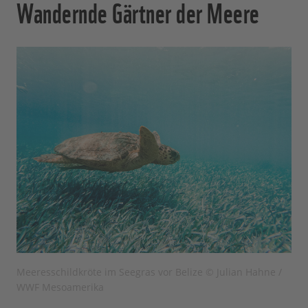
Wandernde Gärtner der Meere
Meeresschildkröte im Seegras vor Belize © Julian Hahne /
WWF Mesoamerika