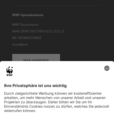
WWF-Spendenkonto
WWF Deutschland
IBAN: DE06 5502 0500 0222 2222 22
BIC: BFSWDE33MNZ
SozialBank
IBAN KOPIEREN
QR-CODE FÜR BANKING-APP
WWF Deutschland
Reinhardtstr. 18
10117 Berlin