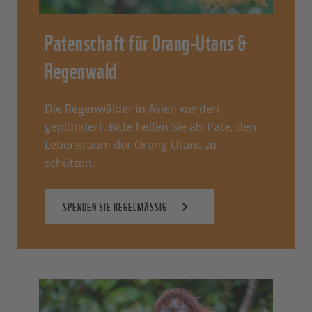
Patenschaft für Orang-Utans &
Regenwald
Die Regenwälder in Asien werden
geplündert. Bitte helfen Sie als Pate, den
Lebensraum der Orang-Utans zu
schützen.
SPENDEN SIE REGELMÄSSIG