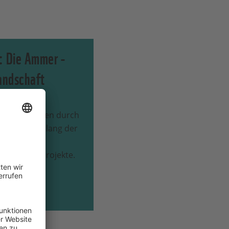
: Die Ammer -
landschaft
ldflussexperten durch
dschaft entlang der
e vor Ort
urierungsprojekte.