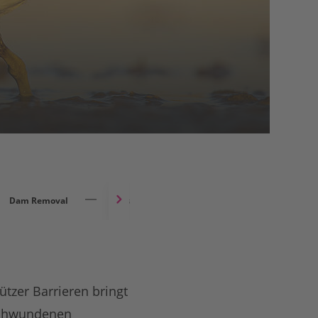
Dam Removal
Flussuferläufer
tzer Barrieren bringt
rschwundenen