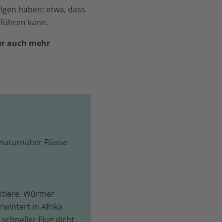
olgen haben: etwa, dass
 führen kann.
er auch mehr
naturnaher Flüsse
bstiere, Würmer
wintert in Afrika
schneller Flug dicht