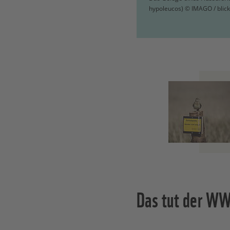
hypoleucos) © IMAGO / blick
Das tut der W