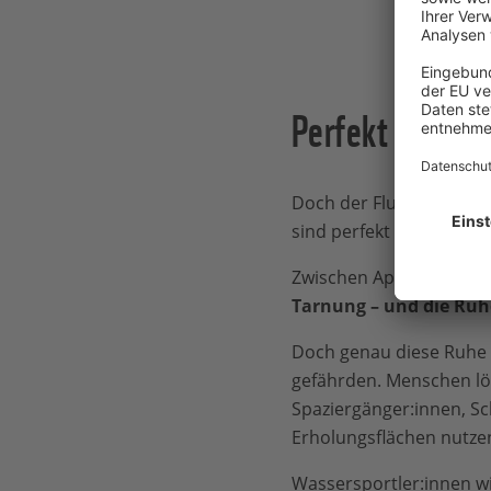
Perfekt angepas
Doch der Flussuferläufe
sind perfekt an das Leb
Zwischen April und Juli 
Tarnung – und die Ruh
Doch genau diese Ruhe 
gefährden. Menschen lös
Spaziergänger:innen, S
Erholungsflächen nutzen
Wassersportler:innen w