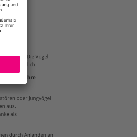
n bedroht. Die Vögel
 so verletzlich.
nen allein ihre
stören oder Jungvögel
en aus.
nke als
chen durch Anlanden an