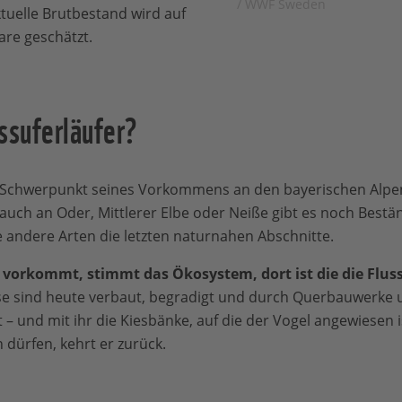
/ WWF Sweden
tuelle Brutbestand wird auf
are geschätzt.
ssuferläufer?
in Schwerpunkt seines Vorkommens an den bayerischen Alpe
 auch an Oder, Mittlerer Elbe oder Neiße gibt es noch Bestän
e andere Arten die letzten naturnahen Abschnitte.
r vorkommt, stimmt das Ökosystem, dort ist die die Flus
sse sind heute verbaut, begradigt und durch Querbauwerke 
t – und mit ihr die Kiesbänke, auf die der Vogel angewiesen
n dürfen, kehrt er zurück.