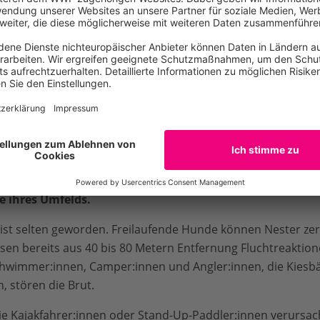
st – und verletzlich
r ist nicht nur durch den Lebensraumverlust vom Aussterbe
en auf Kies- und Sandbänken angepasst – und gerade deshalb
brütet der Flussuferläufer direkt am Boden.
Schutz bietet ih
e ihres Umfelds.
ist selten geworden. Freilaufende Hunde können Nester zer
en bereits aus 40 bis 80 Metern Entfernung Fluchtreaktion
chwimmer:innen, Camper:innen und Angler:innen, die Kiesbä
, stören die Brut.
ie Kajakfahrer:innen oder Stand-Up-Paddler:innen verursa