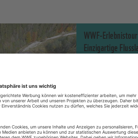
WWF-Erlebnistour
Einzigartige Fluss
Begleiten Sie einen Wi
die beeindruckende Lan
Ammer und erfahren Si
Spannendes über Renat
ZUR TOUR