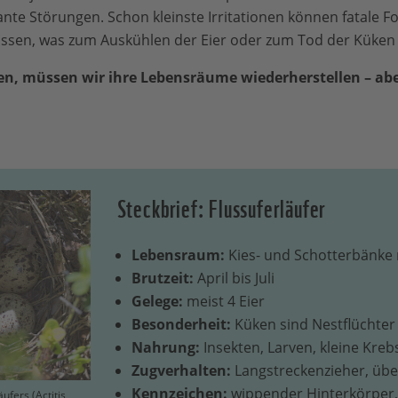
ante Störungen. Schon kleinste Irritationen können fatale F
lassen, was zum Auskühlen der Eier oder zum Tod der Küken
en, müssen wir ihre Lebensräume wiederherstellen – ab
Steckbrief: Flussuferläufer
Lebensraum:
Kies- und Schotterbänke 
Brutzeit:
April bis Juli
Gelege:
meist 4 Eier
Besonderheit:
Küken sind Nestflüchter
Nahrung:
Insekten, Larven, kleine Kre
Zugverhalten:
Langstreckenzieher, über
Kennzeichen:
wippender Hinterkörper, 
ufers (Actitis