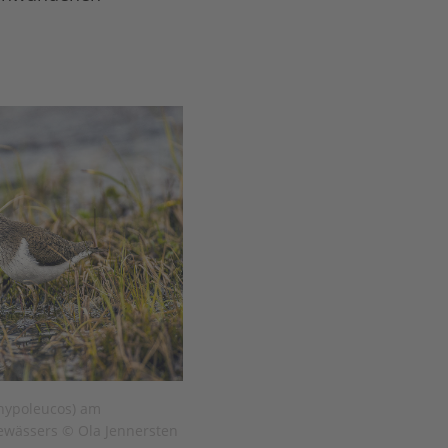
s hypoleucos) am
ewässers © Ola Jennersten