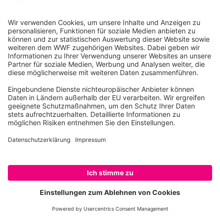
Datenschutz
Impressum
Kontakt
Presse
Hinweisgeber
Newsletter
Publikationen
WWF Jugend
WWF Junior
WWF Shop
WWF-Spendenkonto
SPENDEN