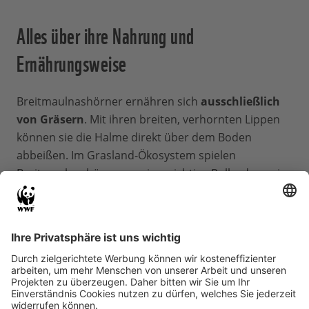
Alles über ihre Nahrung und
Ernährungsweise
Breitmaulnashörner ernähren sich
ausschließlich
von Gräsern
. Mit ihren breiten, verhornten Lippen
können sie die Halme direkt über dem Boden
abbeißen. Im Grasland-Ökosystem spielen
Breitmaulnashörner so eine wichtige Rolle, denn sie
halten als „
Rasenmäher
“ den Bewuchs kurz. Um
ihren täglichen Kalorienbedarf zu decken, verbringen
Breitmaulnashörner rund die Hälfte des Tages mit
Grasen. Wenn möglich trinken Nashörner täglich,
kommen zur Not aber auch
ein paar Tage ohne
Wasser
aus.