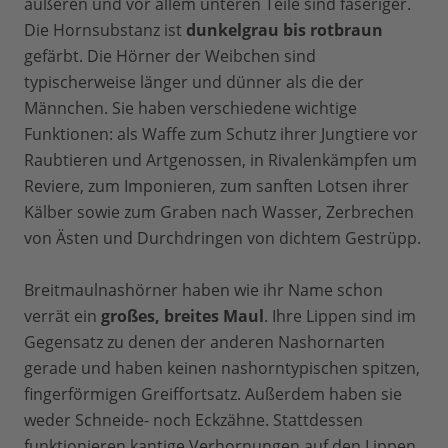
äußeren und vor allem unteren Teile sind faseriger.
Die Hornsubstanz ist
dunkelgrau bis rotbraun
gefärbt. Die Hörner der Weibchen sind
typischerweise länger und dünner als die der
Männchen. Sie haben verschiedene wichtige
Funktionen: als Waffe zum Schutz ihrer Jungtiere vor
Raubtieren und Artgenossen, in Rivalenkämpfen um
Reviere, zum Imponieren, zum sanften Lotsen ihrer
Kälber sowie zum Graben nach Wasser, Zerbrechen
von Ästen und Durchdringen von dichtem Gestrüpp.
Breitmaulnashörner haben wie ihr Name schon
verrät ein
großes, breites Maul
. Ihre Lippen sind im
Gegensatz zu denen der anderen Nashornarten
gerade und haben keinen nashorntypischen spitzen,
fingerförmigen Greiffortsatz. Außerdem haben sie
weder Schneide- noch Eckzähne. Stattdessen
funktionieren kantige Verhornungen auf den Lippen