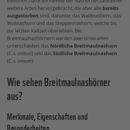
Evolution hatte die Familie der Nashörner zahlreiche
weitere Arten hervorgebracht, die aber alle
bereits
ausgestorben
sind, darunter das Waldnashorn, das
Wollnashorn und das Steppennashorn, welche bis
zur letzten Kaltzeit überlebten. Bei
Breitmaulnashörnern werden zwei Unterarten
unterschieden: das
Nördliche Breitmaulnashorn
(
C. s. cottoni
) und das
Südliche Breitmaulnashorn
(
C. s. simum
).
Wie sehen Breitmaulnashörner
aus?
Merkmale, Eigenschaften und
Besonderheiten