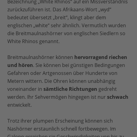
Bezeichnung „White Rhinos“ auf ein Missverständnis
zurückzuführen ist. Das Afrikaans-Wort „wyd“
bedeutet übersetzt „breit“, klingt aber dem
englischen „white“ sehr ähnlich. Vermutlich wurden
die Breitmaulnashörner von englischen Siedlern so
White Rhinos genannt.
Breitmaulnashörner können
hervorragend riechen
und hören
. Sie können bei günstigen Bedingungen
Gefahren oder Artgenossen über Hunderte von
Metern wittern. Die Ohren können unabhängig
voneinander in
sämtliche Richtungen
gedreht
werden. Ihr Sehvermögen hingegen ist nur
schwach
entwickelt.
Trotz ihrer plumpen Erscheinung können sich
Nashörner erstaunlich schnell fortbewegen. Im
Galopp erreichen sie Geschwindigkeiten von bis zu