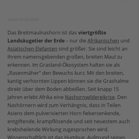
Stand: 05.03.2024
Das Breitmaulnashorn ist das
viertgrößte
Landsäugetier der Erde
– nur die
Afrikanischen
und
Asiatischen Elefanten
sind größer. Sie sind leicht an
ihrem namensgebenden großen, breiten Maul zu
erkennen. Im Grasland-Ökosystem halten sie als
„Rasenmäher“ den Bewuchs kurz. Mit den breiten,
kantig verhornten Lippen können sie die Grashalme
direkt über dem Boden abbeißen. Seit knapp 15
Jahren erlebt Afrika eine
Nashornwildereikrise
. Den
Nashörnern wird zum Verhängnis, dass in Teilen
Asiens dem pulverisierten Horn fiebersenkende,
entgiftende, krampflösende und seit neuestem auch
krebsheilende Wirkung zugesprochen wird.
Wissenschaftlich ist das Humbug. Aufgrund seines