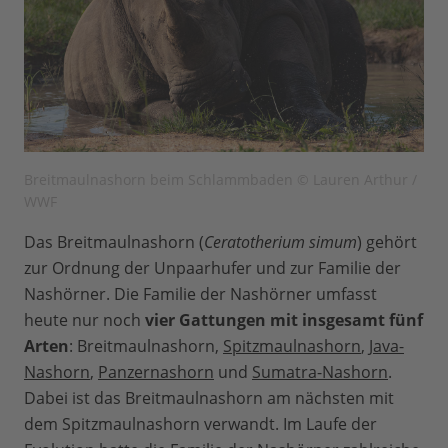
Breitmaulnashorn beim Schlammbaden © Lauren Arthur /
WWF
Das Breitmaulnashorn (
Ceratotherium simum
) gehört
zur Ordnung der Unpaarhufer und zur Familie der
Nashörner. Die Familie der Nashörner umfasst
heute nur noch
vier Gattungen mit insgesamt fünf
Arten
: Breitmaulnashorn,
Spitzmaulnashorn
,
Java-
Nashorn
,
Panzernashorn
und
Sumatra-Nashorn
.
Dabei ist das Breitmaulnashorn am nächsten mit
dem Spitzmaulnashorn verwandt. Im Laufe der