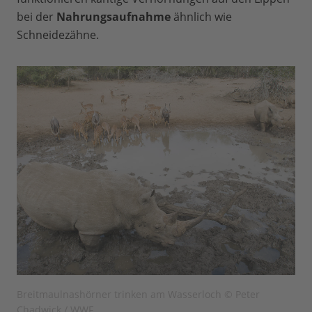
bei der
Nahrungsaufnahme
ähnlich wie
Schneidezähne.
Breitmaulnashörner trinken am Wasserloch © Peter
Chadwick / WWF