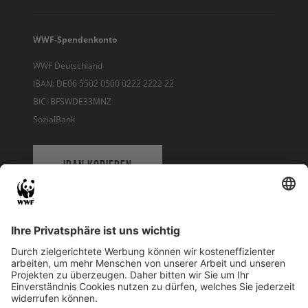
WWF-Spendenkonto
WWF Deutschland
IBAN: DE06 5502 0500 0222 2222 22
BIC: BFSWDE33MNZ
SozialBank
IBAN KOPIEREN
QR-CODE FÜR BANKING-APP
WWF Deutschland
Reinhardtstr. 18
10117 Berlin