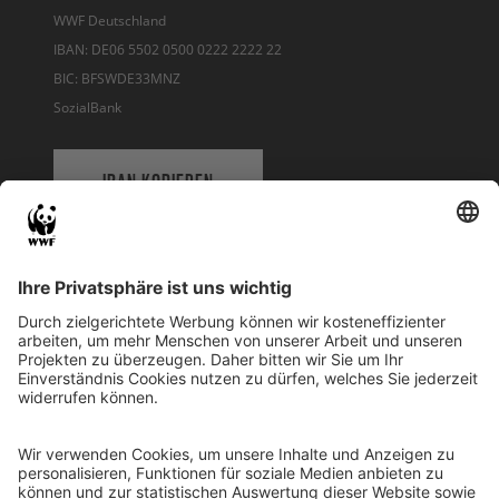
WWF Deutschland
IBAN: DE06 5502 0500 0222 2222 22
BIC: BFSWDE33MNZ
SozialBank
IBAN KOPIEREN
QR-CODE FÜR BANKING-APP
WWF Deutschland
Reinhardtstr. 18
10117 Berlin
Tel.: 030-311 777 700
Ihre Spende kann steuerlich geltend gemacht werden