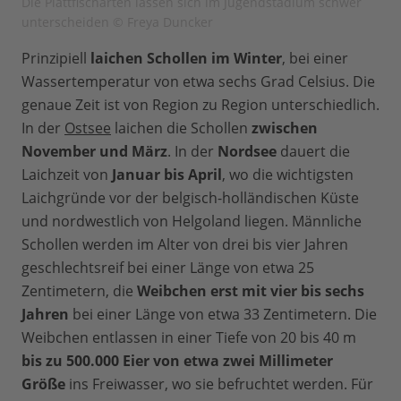
Die Plattfischarten lassen sich im Jugendstadium schwer
unterscheiden © Freya Duncker
Prinzipiell
laichen Schollen im Winter
, bei einer
Wassertemperatur von etwa sechs Grad Celsius. Die
genaue Zeit ist von Region zu Region unterschiedlich.
In der
Ostsee
laichen die Schollen
zwischen
November und März
. In der
Nordsee
dauert die
Laichzeit von
Januar bis April
, wo die wichtigsten
Laichgründe vor der belgisch-holländischen Küste
und nordwestlich von Helgoland liegen. Männliche
Schollen werden im Alter von drei bis vier Jahren
geschlechtsreif bei einer Länge von etwa 25
Zentimetern, die
Weibchen erst mit vier bis sechs
Jahren
bei einer Länge von etwa 33 Zentimetern. Die
Weibchen entlassen in einer Tiefe von 20 bis 40 m
bis zu 500.000 Eier von etwa zwei Millimeter
Größe
ins Freiwasser, wo sie befruchtet werden. Für