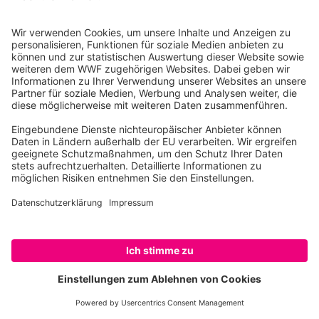
Deutschlands und Dänemarks liegt das größte
Wattenmeer der Welt. Seit 1977 setzt sich der
WWF intensiv für diese einmalige Natur ein.
Weiterlesen ...
WWF Einkaufsratgeber: Fische
und Meeresfrüchte
Sie möchten als Verbraucher:in nicht komplett
auf Fisch verzichten und dennoch den Irrsinn
der konventionellen Fischerei nicht weiter
anheizen? Wir helfen Ihnen dabei.
Weiterlesen ...
SPENDEN