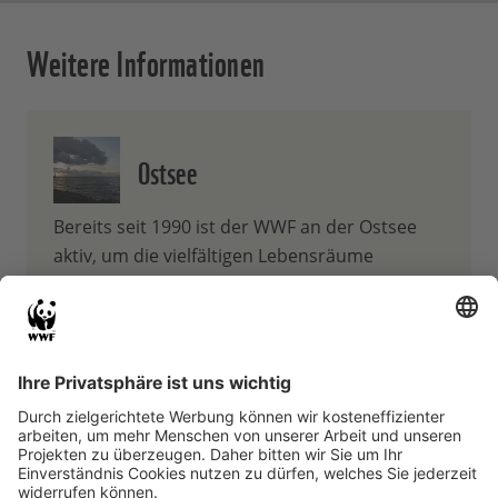
Weitere Informationen
Ostsee
Bereits seit 1990 ist der WWF an der Ostsee
aktiv, um die vielfältigen Lebensräume
zwischen Land und Meer, zwischen Süß- und
Salzwasser, zu schützen.
Weiterlesen ...
Wattenmeer
An der Nordseeküste der Niederlande,