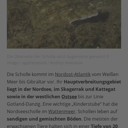
Die Oberseite der Scholle wird Augenseite genannt ©
imago / agefotostock / Andrey Nekrasov
Die Scholle kommt im
Nordost-Atlantik
vom Weißen
Meer bis Gibraltar vor. Ihr
Hauptverbreitungsgebiet
liegt in der Nordsee, im Skagerrak und Kattegat
sowie in der westlichen
Ostsee
bis zur Linie
Gotland-Danzig. Eine wichtige „Kinderstube“ hat die
Nordseescholle im
Wattenmeer
. Schollen leben auf
sandigen und gemischten Böden
. Die meisten der
erwachsenen Tiere halten sich in einer
Tiefe von 20