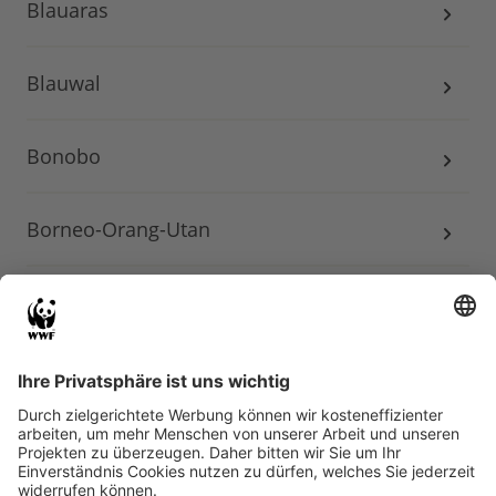
Blauaras
Blauwal
Bonobo
Borneo-Orang-Utan
Braunbär
Breitmaulnashorn
Brillenbär