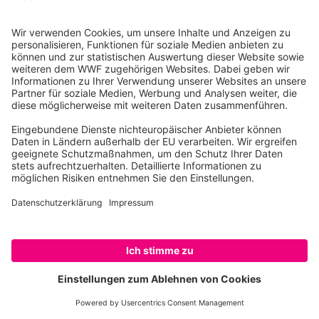
Brydewal
Buckelwal
Butterfisch
Dornhai
Eisbär
Elch
SPENDEN
Eurasischer Luchs