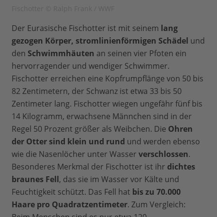
Fischotter © Ralph Frank / WWF
Der Eurasische Fischotter ist mit seinem
lang
gezogen Körper, stromlinienförmigen Schädel
und
den
Schwimmhäuten
an seinen vier Pfoten ein
hervorragender und wendiger Schwimmer.
Fischotter erreichen eine Kopfrumpflänge von 50 bis
82 Zentimetern, der Schwanz ist etwa 33 bis 50
Zentimeter lang. Fischotter wiegen ungefähr fünf bis
14 Kilogramm, erwachsene Männchen sind in der
Regel 50 Prozent größer als Weibchen. Die
Ohren
der Otter sind klein und rund
und werden ebenso
wie die Nasenlöcher unter Wasser
verschlossen
.
Besonderes Merkmal der Fischotter ist ihr
dichtes
braunes Fell
, das sie im Wasser vor Kälte und
Feuchtigkeit schützt. Das Fell hat
bis zu 70.000
Haare pro Quadratzentimeter
. Zum Vergleich: