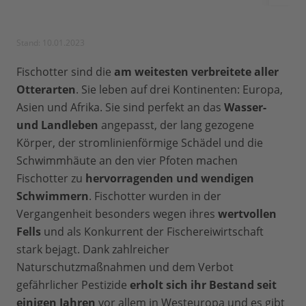
Stand: 10.01.2023
Fischotter sind die
am weitesten verbreitete aller
Otterarten
. Sie leben auf drei Kontinenten: Europa,
Asien und Afrika. Sie sind perfekt an das
Wasser-
und Landleben
angepasst, der lang gezogene
Körper, der stromlinienförmige Schädel und die
Schwimmhäute an den vier Pfoten machen
Fischotter zu
hervorragenden und wendigen
Schwimmern
. Fischotter wurden in der
Vergangenheit besonders wegen ihres
wertvollen
Fells
und als Konkurrent der Fischereiwirtschaft
stark bejagt. Dank zahlreicher
Naturschutzmaßnahmen und dem Verbot
gefährlicher Pestizide
erholt sich ihr Bestand seit
einigen Jahren
vor allem in Westeuropa und es gibt